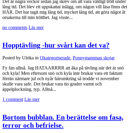
Det är några veckor sedan jag skrev om att vara väldigt trött under
lång tid. Det blev ett uppskattat inlägg, om någon vill läsa finns det
HÄR. Det har tagit mig lång tid, mycket lång tid, att göra något åt
orsakerna till min trötthet. Jag visste...
no comments
Läs mer
Hopptävling -hur svårt kan det va?
Posted by Ulrika in
Okategoriserade
,
Ponnymamman skojar
Fy fan alltså. Jag HATAARRRR att åka på tävling när det är snö
och kyla! Men eftersom snö och kyla inte brukar vara ett faktum
förrän närmare jul och nyår häromkring så trodde vi november
skulle vara safe. Det brukar vara tio grader varmt och
äppelplockning, typ. Alltså...
1 comment
Läs mer
Bortom bubblan. En berättelse om fasa,
terror och befrielse.