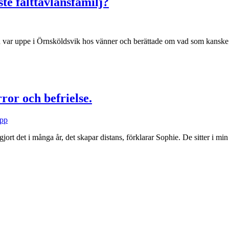
ste fälttävlansfamilj?
 var uppe i Örnsköldsvik hos vänner och berättade om vad som kanske är
ror och befrielse.
epp
ort det i många år, det skapar distans, förklarar Sophie. De sitter i min