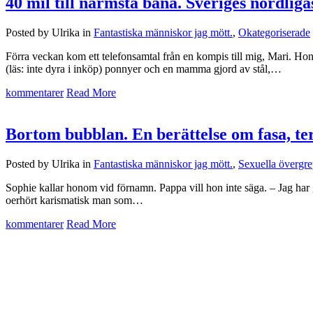
40 mil till närmsta bana. Sveriges nordliga
Posted by Ulrika in
Fantastiska människor jag mött.
,
Okategoriserade
Förra veckan kom ett telefonsamtal från en kompis till mig, Mari. Hon
(läs: inte dyra i inköp) ponnyer och en mamma gjord av stål,…
kommentarer
Read More
Bortom bubblan. En berättelse om fasa, ter
Posted by Ulrika in
Fantastiska människor jag mött.
,
Sexuella övergr
Sophie kallar honom vid förnamn. Pappa vill hon inte säga. – Jag har gj
oerhört karismatisk man som…
kommentarer
Read More