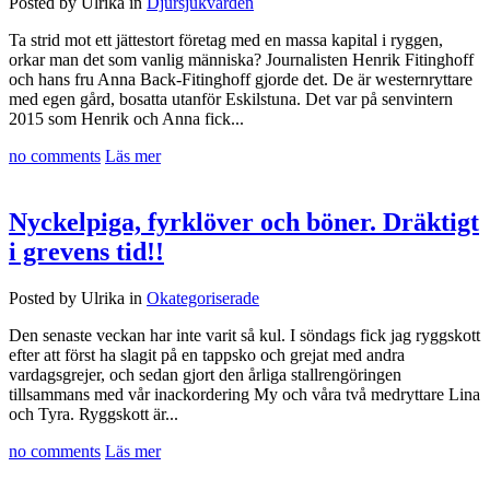
Posted by Ulrika in
Djursjukvården
Ta strid mot ett jättestort företag med en massa kapital i ryggen,
orkar man det som vanlig människa? Journalisten Henrik Fitinghoff
och hans fru Anna Back-Fitinghoff gjorde det. De är westernryttare
med egen gård, bosatta utanför Eskilstuna. Det var på senvintern
2015 som Henrik och Anna fick...
no comments
Läs mer
Nyckelpiga, fyrklöver och böner. Dräktigt
i grevens tid!!
Posted by Ulrika in
Okategoriserade
Den senaste veckan har inte varit så kul. I söndags fick jag ryggskott
efter att först ha slagit på en tappsko och grejat med andra
vardagsgrejer, och sedan gjort den årliga stallrengöringen
tillsammans med vår inackordering My och våra två medryttare Lina
och Tyra. Ryggskott är...
no comments
Läs mer