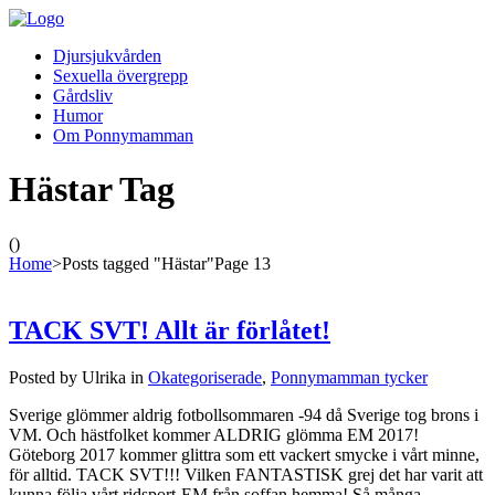
Djursjukvården
Sexuella övergrepp
Gårdsliv
Humor
Om Ponnymamman
Hästar Tag
()
Home
>
Posts tagged "Hästar"
Page 13
TACK SVT! Allt är förlåtet!
Posted by Ulrika in
Okategoriserade
,
Ponnymamman tycker
Sverige glömmer aldrig fotbollsommaren -94 då Sverige tog brons i
VM. Och hästfolket kommer ALDRIG glömma EM 2017!
Göteborg 2017 kommer glittra som ett vackert smycke i vårt minne,
för alltid. TACK SVT!!! Vilken FANTASTISK grej det har varit att
kunna följa vårt ridsport-EM från soffan hemma! Så många