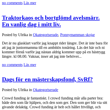
no comments
Läs mer
Traktorkaos och bortglömd avelsmärr.
En vanlig dag i mitt liv.
Posted by Ulrika in
Okategoriserade
,
Ponnymamman skojar
Det är nu glasklart varför jag knappt rider längre. Det är inte bara för
att jag är juniormamma till en ambitiös tonåring. Läs det här och ni
kommer förstå varför jag nästan aldrig kommer upp på en hästrygg
längre. kl 08.00. Vaknar, inser att jag inte behöver...
no comments
Läs mer
Dags för en mästerskapsfond, SvRf?
Posted by Ulrika in
Okategoriserade
Crowd funding är fantastiskt. I crowd funding mår alla parter bra:
både den som får hjälpen, och den som ger. Den som ger blir via sitt
givande delaktig. Crowd funding är helt och hållet frivilligt, och