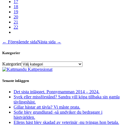
17
18
19
20
21
22
← Föregående sida
Nästa sida →
Kategorier
Kategorier
Senaste inläggen
Det sista inlägget. Ponnymamman 2014 – 2024.
Svek eller missförstånd? Sandra vill köpa tillbaka sin gamla
tävlingshäst.
Gillar hästar att tävla? Vi måste prata.
Sofie blev grundlurad -så undviker du bedragare i
hästvärlden.
Ellens häst blev skadad av veterinär -nu tvingas hon betala.