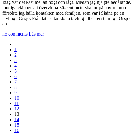
Idag var det kast mellan högt och lågt! Medan jag hjälpte bedårande,
modiga ekipage att övervinna 30-centimetersbanor på pay´n jump
försökte jag hålla kontakten med familjen, som var i Skåne på en
tävling i Össjö. Från lättast tänkbara tävling till en enstjärnig i Össjö,
en...
no comments
Läs mer
1
2
3
4
5
6
7
8
9
10
11
12
13
14
15
16