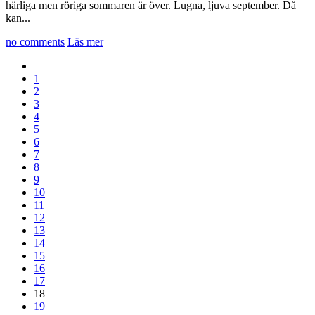
härliga men röriga sommaren är över. Lugna, ljuva september. Då
kan...
no comments
Läs mer
1
2
3
4
5
6
7
8
9
10
11
12
13
14
15
16
17
18
19