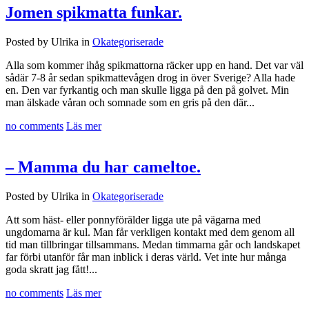
Jomen spikmatta funkar.
Posted by Ulrika in
Okategoriserade
Alla som kommer ihåg spikmattorna räcker upp en hand. Det var väl
sådär 7-8 år sedan spikmattevågen drog in över Sverige? Alla hade
en. Den var fyrkantig och man skulle ligga på den på golvet. Min
man älskade våran och somnade som en gris på den där...
no comments
Läs mer
– Mamma du har cameltoe.
Posted by Ulrika in
Okategoriserade
Att som häst- eller ponnyförälder ligga ute på vägarna med
ungdomarna är kul. Man får verkligen kontakt med dem genom all
tid man tillbringar tillsammans. Medan timmarna går och landskapet
far förbi utanför får man inblick i deras värld. Vet inte hur många
goda skratt jag fått!...
no comments
Läs mer