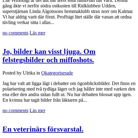
Lite vemodigt är det allt när årets sista fälttävlan har varit. Denna
gång åkte vi nerför södra ostkusten till Ridklubben Udden,
superstjärnan Linda Algotssons hemmaklubb strax norr om Kalmar.
Vi har aldrig varit där förut. Proffsigt litet ställe där vanan att ordna
tävling verkar sitta i allas...
no comments
Läs mer
Jo, bilder kan visst ljuga. Om
felstegsbilder och miffoshots.
Posted by Ulrika in
Okategoriserade
Jag har valt att ligga lågt i debatter om ögonblicksbilder. Det finns en
polarisering med två tydliga läger och jag håller inte med varken den
ena eller den andra sidan fullt ut. Nu har debatten blossat upp igen.
En kvinna har tagit bilder från läktaren på...
no comments
Läs mer
En veterinärs försvarstal.