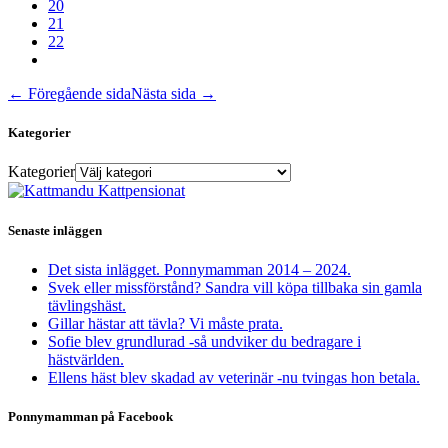
20
21
22
← Föregående sida
Nästa sida →
Kategorier
Kategorier
Senaste inläggen
Det sista inlägget. Ponnymamman 2014 – 2024.
Svek eller missförstånd? Sandra vill köpa tillbaka sin gamla
tävlingshäst.
Gillar hästar att tävla? Vi måste prata.
Sofie blev grundlurad -så undviker du bedragare i
hästvärlden.
Ellens häst blev skadad av veterinär -nu tvingas hon betala.
Ponnymamman på Facebook