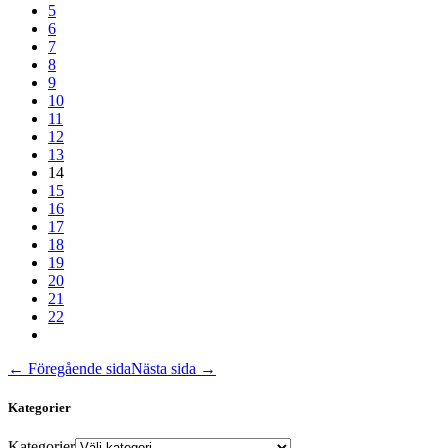
5
6
7
8
9
10
11
12
13
14
15
16
17
18
19
20
21
22
← Föregående sida
Nästa sida →
Kategorier
Kategorier