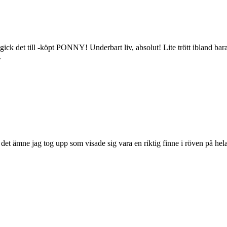
ick det till -köpt PONNY! Underbart liv, absolut! Lite trött ibland bar
.
et ämne jag tog upp som visade sig vara en riktig finne i röven på hela s