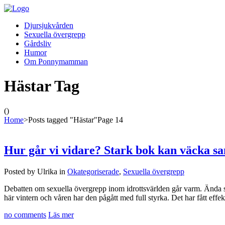
Djursjukvården
Sexuella övergrepp
Gårdsliv
Humor
Om Ponnymamman
Hästar Tag
()
Home
>
Posts tagged "Hästar"
Page 14
Hur går vi vidare? Stark bok kan väcka sa
Posted by Ulrika in
Okategoriserade
,
Sexuella övergrepp
Debatten om sexuella övergrepp inom idrottsvärlden går varm. Ända se
här vintern och våren har den pågått med full styrka. Det har fått effekt
no comments
Läs mer