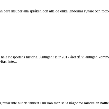
an bara insuper alla språken och alla de olika ländernas ryttare och fotfol
r hela ridsportens historia. Äntligen! Blir 2017 året då vi äntligen ko
tas, inte...
Jag fattar inte hur de tänker! Hur kan man sälja något för mindre än häl