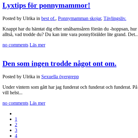
Lyxtips för ponnymammor!
Posted by Ulrika in
best of.
,
Ponnymamman skojar
,
Tävlingsliv.
Knappt har du hämtat dig efter småbarnsåren förrän du -hoppsan, hur g
alltså, vad trodde du? Du kan inte vara ponnyförälder lite grand. Det..
no comments
Läs mer
Den som ingen trodde något ont om.
Posted by Ulrika in
Sexuella övergrepp
Under vintern som gått har jag funderat och funderat och funderat. På d
vill helst...
no comments
Läs mer
1
2
3
4