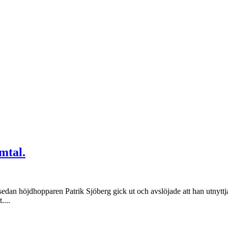
mtal.
dan höjdhopparen Patrik Sjöberg gick ut och avslöjade att han utnyttja
....