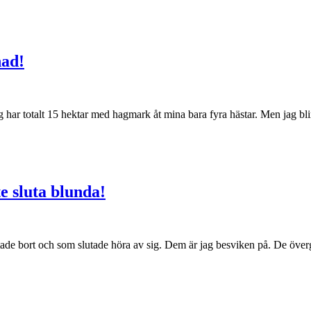
nad!
g har totalt 15 hektar med hagmark åt mina bara fyra hästar. Men jag blir a
e sluta blunda!
ttade bort och som slutade höra av sig. Dem är jag besviken på. De öv