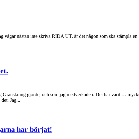
e, jag vågar nästan inte skriva RIDA UT, är det någon som ska stämpla 
et.
ag Granskning gjorde, och som jag medverkade i. Det har varit … myck
det. Jag...
rna har börjat!