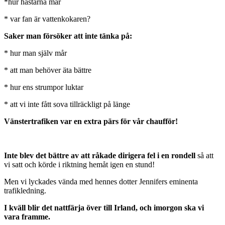
*hur hästarna mår
* var fan är vattenkokaren?
Saker man försöker att inte tänka på:
* hur man själv mår
* att man behöver äta bättre
* hur ens strumpor luktar
* att vi inte fått sova tillräckligt på länge
Vänstertrafiken var en extra pärs för vår chaufför!
Inte blev det bättre av att råkade dirigera fel i en rondell
så att
vi satt och körde i riktning hemåt igen en stund!
Men vi lyckades vända med hennes dotter Jennifers eminenta
trafikledning.
I kväll blir det nattfärja över till Irland, och imorgon ska vi
vara framme.