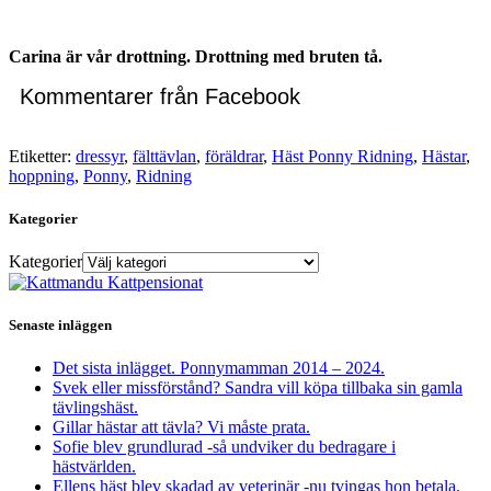
Carina är vår drottning. Drottning med bruten tå.
Kommentarer från Facebook
Etiketter:
dressyr
,
fälttävlan
,
föräldrar
,
Häst Ponny Ridning
,
Hästar
,
hoppning
,
Ponny
,
Ridning
Kategorier
Kategorier
Senaste inläggen
Det sista inlägget. Ponnymamman 2014 – 2024.
Svek eller missförstånd? Sandra vill köpa tillbaka sin gamla
tävlingshäst.
Gillar hästar att tävla? Vi måste prata.
Sofie blev grundlurad -så undviker du bedragare i
hästvärlden.
Ellens häst blev skadad av veterinär -nu tvingas hon betala.