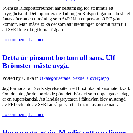
Svenska Ridsportförbundet har bestämt sig för att inrätta ett
Trygghetsråd. Det rapporterade Tidningen Ridsport igår och beslutet
fattas efter att en utredning som SvRf låtit en person på RF göra
kommit. Man måste tolka det som att utredningen kommit fram till
att SvRf inte riktigt klarar frågan...
no comments
Läs mer
Detta är pinsamt bortom all sans. Ulf
Brömster måste avgå.
Posted by Ulrika in
Okategoriserade
,
Sexuella övergrepp
Jag förmodar att Svrfs styrelse sitter i ett blixtinkallat krismöte ikväll.
Om de inte gör det borde de göra det. För det som uppdagades idag
är en superskandal. Att landslagsryttaren i fälttävlan blev avstängd
av FEI och inte av SvRf är så pinsamt att man nästan saknar...
no comments
Läs mer
Here we go again. Manlig ryttare slipper