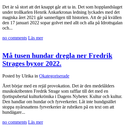
Det är så stort att det knappt går att ta in. Det som hopplandslaget
under trollkarlen Henrik Ankarkronas ledning lyckades med det
magiska året 2021 går sannerligen till historien. Att de på kvällen
den 17 januari 2022 sopar golvet med allt och alla på Idrottsgalan
och...
no comments
Läs mer
Må tusen hundar dregla ner Fredrik
Strages byxor 2022.
Posted by Ulrika in
Okategoriserade
Året börjar med en rejäl provokation. Det är den medelålders
musikskribenten Fredrik Strage som rafflar till det med en
fjortispubertal kulturkrönika i Dagens Nyheter. Kultur och kultur.
Den handlar om hundar och fyrverkerier. Låt inte hundgnället
stoppa nyårsnattens fyrverkerier är rubriken på en text om att
hundägare...
no comments
Läs mer