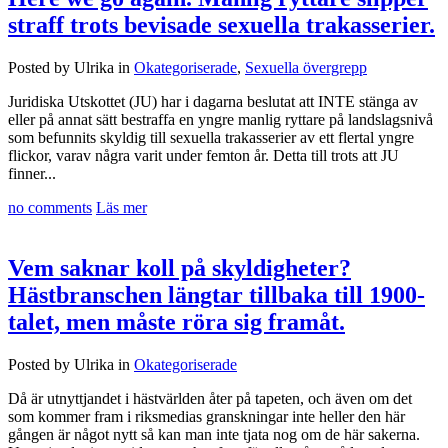
straff trots bevisade sexuella trakasserier.
Posted by Ulrika in
Okategoriserade
,
Sexuella övergrepp
Juridiska Utskottet (JU) har i dagarna beslutat att INTE stänga av
eller på annat sätt bestraffa en yngre manlig ryttare på landslagsnivå
som befunnits skyldig till sexuella trakasserier av ett flertal yngre
flickor, varav några varit under femton år. Detta till trots att JU
finner...
no comments
Läs mer
Vem saknar koll på skyldigheter?
Hästbranschen längtar tillbaka till 1900-
talet, men måste röra sig framåt.
Posted by Ulrika in
Okategoriserade
Då är utnyttjandet i hästvärlden åter på tapeten, och även om det
som kommer fram i riksmedias granskningar inte heller den här
gången är något nytt så kan man inte tjata nog om de här sakerna.