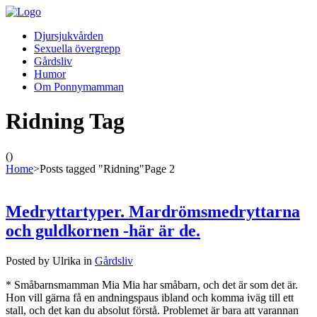
Djursjukvården
Sexuella övergrepp
Gårdsliv
Humor
Om Ponnymamman
Ridning Tag
()
Home
>
Posts tagged "Ridning"
Page 2
Medryttartyper. Mardrömsmedryttarna
och guldkornen -här är de.
Posted by Ulrika in
Gårdsliv
* Småbarnsmamman Mia Mia har småbarn, och det är som det är.
Hon vill gärna få en andningspaus ibland och komma iväg till ett
stall, och det kan du absolut förstå. Problemet är bara att varannan