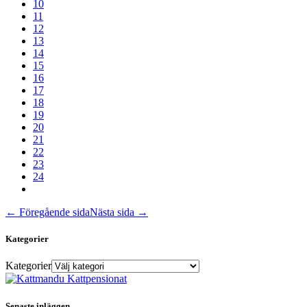
10
11
12
13
14
15
16
17
18
19
20
21
22
23
24
← Föregående sida
Nästa sida →
Kategorier
Kategorier
Senaste inläggen