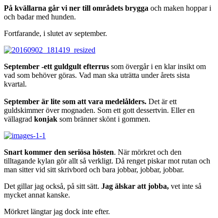
På kvällarna går vi ner till områdets brygga
och maken hoppar i
och badar med hunden.
Fortfarande, i slutet av september.
September -ett guldgult efterrus
som övergår i en klar insikt om
vad som behöver göras. Vad man ska uträtta under årets sista
kvartal.
September är lite som att vara medelålders.
Det är ett
guldskimmer över mognaden. Som ett gott dessertvin. Eller en
vällagrad
konjak
som bränner skönt i gommen.
Snart kommer den seriösa hösten
. När mörkret och den
tilltagande kylan gör allt så verkligt. Då renget piskar mot rutan och
man sitter vid sitt skrivbord och bara jobbar, jobbar, jobbar.
Det gillar jag också, på sitt sätt.
Jag älskar att jobba,
vet inte så
mycket annat kanske.
Mörkret längtar jag dock inte efter.