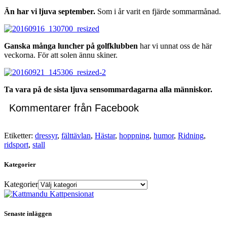
Än har vi ljuva september.
Som i år varit en fjärde sommarmånad.
Ganska många luncher på golfklubben
har vi unnat oss de här
veckorna. För att solen ännu skiner.
Ta vara på de sista ljuva sensommardagarna alla människor.
Kommentarer från Facebook
Etiketter:
dressyr
,
fälttävlan
,
Hästar
,
hoppning
,
humor
,
Ridning
,
ridsport
,
stall
Kategorier
Kategorier
Senaste inläggen