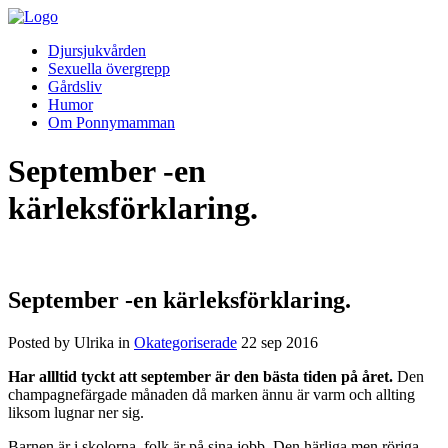
Djursjukvården
Sexuella övergrepp
Gårdsliv
Humor
Om Ponnymamman
September -en
kärleksförklaring.
September -en kärleksförklaring.
Posted by Ulrika in
Okategoriserade
22
sep
2016
Har allltid tyckt att september är den bästa tiden på året.
Den
champagnefärgade månaden då marken ännu är varm och allting
liksom lugnar ner sig.
Barnen är i skolorna, folk är på sina jobb. Den härliga men röriga