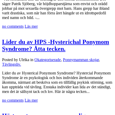
säger Patrik Sjöberg, vår höjdhopparstjärna som envist och orädd
jobbar på mot sexuella övergrepp mot barn. Hans grepp har ibland
varit drastiska, som när han förra året hängde ut en idrottspedofil
med namn och bild. -...
no comments
Läs mer
Lider du av HPS -Hysterichal Ponymom
Syndrome? Åtta tecken.
Posted by Ulrika in
Okategoriserade
,
Ponnymamman skojar
,
Tävlingsliv.
Lider du av Hysterical Ponymom Syndrome? Hystercial Ponymom
Syndrome är en psykologisk och hos individen återkommande
åkomma, närmast att beskriva som en tillfällig psykisk störning, som
kan uppträda vid tävling. Enstaka individer kan lida av det ständigt,
men det är sällsynt tack och lov. Här är några tecken...
no comments
Läs mer