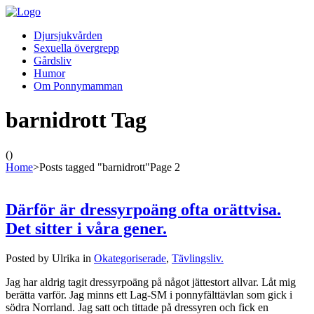
Djursjukvården
Sexuella övergrepp
Gårdsliv
Humor
Om Ponnymamman
barnidrott Tag
()
Home
>
Posts tagged "barnidrott"
Page 2
Därför är dressyrpoäng ofta orättvisa.
Det sitter i våra gener.
Posted by Ulrika in
Okategoriserade
,
Tävlingsliv.
Jag har aldrig tagit dressyrpoäng på något jättestort allvar. Låt mig
berätta varför. Jag minns ett Lag-SM i ponnyfälttävlan som gick i
södra Norrland. Jag satt och tittade på dressyren och fick en