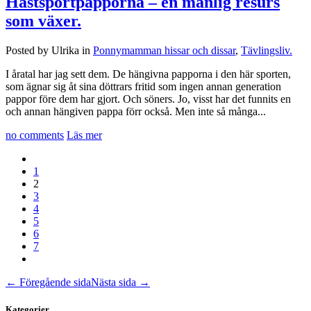
Hästsportpapporna – en manlig resurs
som växer.
Posted by Ulrika in
Ponnymamman hissar och dissar
,
Tävlingsliv.
I åratal har jag sett dem. De hängivna papporna i den här sporten,
som ägnar sig åt sina döttrars fritid som ingen annan generation
pappor före dem har gjort. Och söners. Jo, visst har det funnits en
och annan hängiven pappa förr också. Men inte så många...
no comments
Läs mer
1
2
3
4
5
6
7
← Föregående sida
Nästa sida →
Kategorier