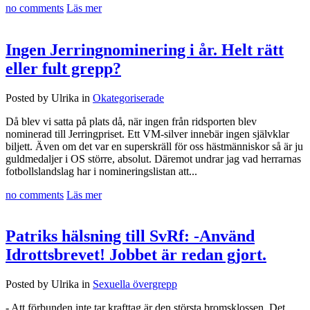
no comments
Läs mer
Ingen Jerringnominering i år. Helt rätt
eller fult grepp?
Posted by Ulrika in
Okategoriserade
Då blev vi satta på plats då, när ingen från ridsporten blev
nominerad till Jerringpriset. Ett VM-silver innebär ingen självklar
biljett. Även om det var en superskräll för oss hästmänniskor så är ju
guldmedaljer i OS större, absolut. Däremot undrar jag vad herrarnas
fotbollslandslag har i nomineringslistan att...
no comments
Läs mer
Patriks hälsning till SvRf: -Använd
Idrottsbrevet! Jobbet är redan gjort.
Posted by Ulrika in
Sexuella övergrepp
- Att förbunden inte tar krafttag är den största bromsklossen. Det