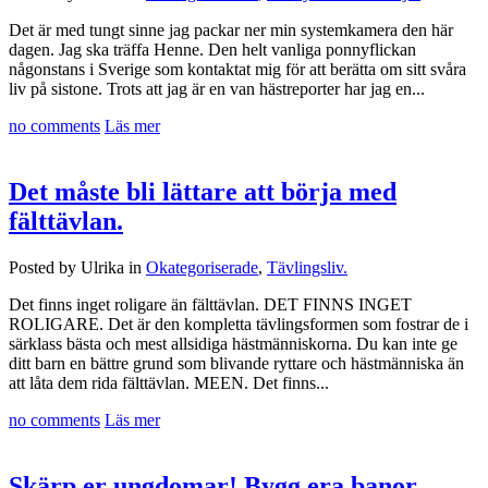
Det är med tungt sinne jag packar ner min systemkamera den här
dagen. Jag ska träffa Henne. Den helt vanliga ponnyflickan
någonstans i Sverige som kontaktat mig för att berätta om sitt svåra
liv på sistone. Trots att jag är en van hästreporter har jag en...
no comments
Läs mer
Det måste bli lättare att börja med
fälttävlan.
Posted by Ulrika in
Okategoriserade
,
Tävlingsliv.
Det finns inget roligare än fälttävlan. DET FINNS INGET
ROLIGARE. Det är den kompletta tävlingsformen som fostrar de i
särklass bästa och mest allsidiga hästmänniskorna. Du kan inte ge
ditt barn en bättre grund som blivande ryttare och hästmänniska än
att låta dem rida fälttävlan. MEEN. Det finns...
no comments
Läs mer
Skärp er ungdomar! Bygg era banor