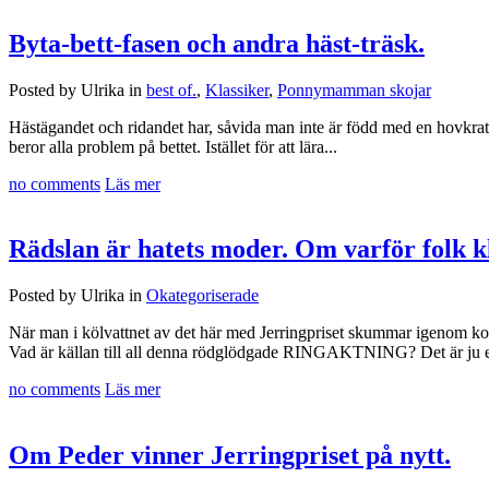
Byta-bett-fasen och andra häst-träsk.
Posted by Ulrika in
best of.
,
Klassiker
,
Ponnymamman skojar
Hästägandet och ridandet har, såvida man inte är född med en hovkrats
beror alla problem på bettet. Istället för att lära...
no comments
Läs mer
Rädslan är hatets moder. Om varför folk k
Posted by Ulrika in
Okategoriserade
När man i kölvattnet av det här med Jerringpriset skummar igenom komm
Vad är källan till all denna rödglödgade RINGAKTNING? Det är ju ett
no comments
Läs mer
Om Peder vinner Jerringpriset på nytt.