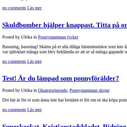
no comments
Läs mer
Skuldbomber hjälper knappast. Titta på ors
Posted by Ulrika in
Ponnymamman tycker
Bassning, bassning! Skäms på er alla dåliga hästmänniskor som inte å
var självklart många som blev beklämda av att se så många gapande st
no comments
Läs mer
Test! Är du lämpad som ponnyförälder?
Posted by Ulrika in
Okategoriserade
,
Ponnymamman skojar
Det här är för er som ännu inte har bestämt er för om ni ska köpa ponny 
no comments
Läs mer
Superkorkat, Kristianstadsbladet. Ridning