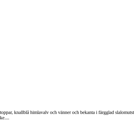
ptoppar, knallblå himlavalv och vänner och bekanta i färgglad slalomutstyr
ke....