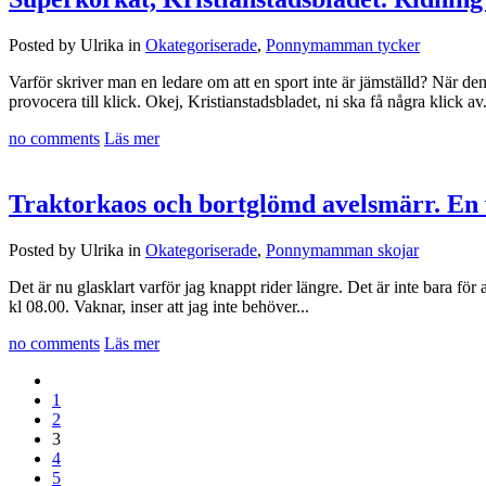
Posted by Ulrika in
Okategoriserade
,
Ponnymamman tycker
Varför skriver man en ledare om att en sport inte är jämställd? När den
provocera till klick. Okej, Kristianstadsbladet, ni ska få några klick av.
no comments
Läs mer
Traktorkaos och bortglömd avelsmärr. En va
Posted by Ulrika in
Okategoriserade
,
Ponnymamman skojar
Det är nu glasklart varför jag knappt rider längre. Det är inte bara fö
kl 08.00. Vaknar, inser att jag inte behöver...
no comments
Läs mer
1
2
3
4
5