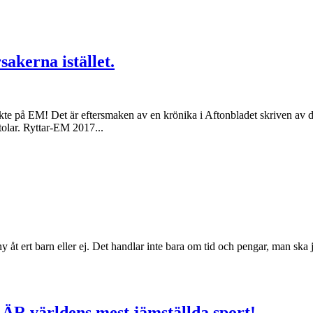
akerna istället.
kte på EM! Det är eftersmaken av en krönika i Aftonbladet skriven av d
olar. Ryttar-EM 2017...
åt ert barn eller ej. Det handlar inte bara om tid och pengar, man ska ju
 ÄR världens mest jämställda sport!