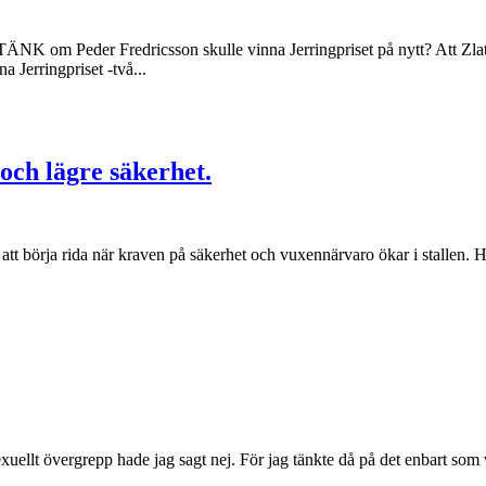
NK om Peder Fredricsson skulle vinna Jerringpriset på nytt? Att Zlatan f
erringpriset -två...
och lägre säkerhet.
att börja rida när kraven på säkerhet och vuxennärvaro ökar i stallen. Ho
xuellt övergrepp hade jag sagt nej. För jag tänkte då på det enbart som 