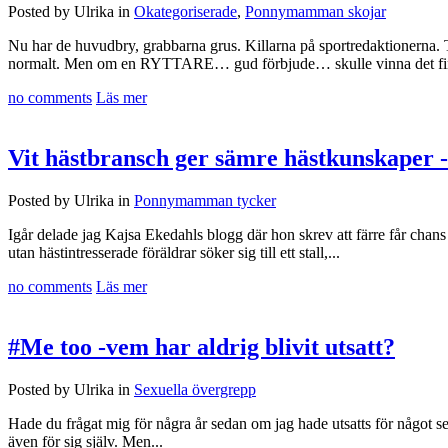
Posted by Ulrika in
Okategoriserade
,
Ponnymamman skojar
Nu har de huvudbry, grabbarna grus. Killarna på sportredaktionerna. TÄ
normalt. Men om en RYTTARE… gud förbjude… skulle vinna det fina J
no comments
Läs mer
Vit hästbransch ger sämre hästkunskaper -
Posted by Ulrika in
Ponnymamman tycker
Igår delade jag Kajsa Ekedahls blogg där hon skrev att färre får chans 
utan hästintresserade föräldrar söker sig till ett stall,...
no comments
Läs mer
#Me too -vem har aldrig blivit utsatt?
Posted by Ulrika in
Sexuella övergrepp
Hade du frågat mig för några år sedan om jag hade utsatts för något se
även för sig själv. Men...