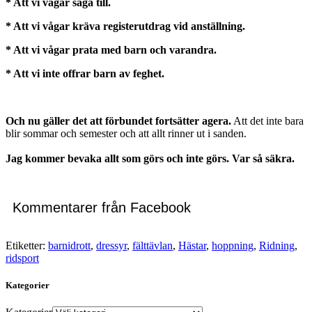
* Att vi vågar säga till.
* Att vi vågar kräva registerutdrag vid anställning.
* Att vi vågar prata med barn och varandra.
* Att vi inte offrar barn av feghet.
Och nu gäller det att förbundet fortsätter agera.
Att det inte bara
blir sommar och semester och att allt rinner ut i sanden.
Jag kommer bevaka allt som görs och inte görs. Var så säkra.
Kommentarer från Facebook
Etiketter:
barnidrott
,
dressyr
,
fälttävlan
,
Hästar
,
hoppning
,
Ridning
,
ridsport
Kategorier