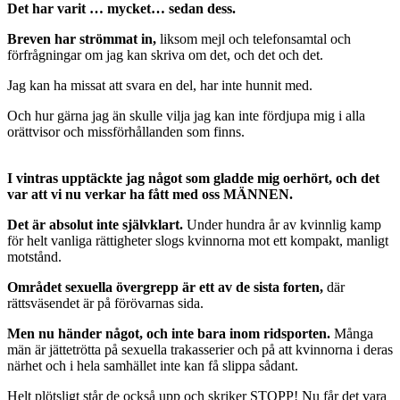
Det har varit … mycket… sedan dess.
Breven har strömmat in,
liksom mejl och telefonsamtal och
förfrågningar om jag kan skriva om det, och det och det.
Jag kan ha missat att svara en del, har inte hunnit med.
Och hur gärna jag än skulle vilja jag kan inte fördjupa mig i alla
orättvisor och missförhållanden som finns.
I vintras upptäckte jag något som gladde mig oerhört, och det
var att vi nu verkar ha fått med oss MÄNNEN.
Det är absolut inte självklart.
Under hundra år av kvinnlig kamp
för helt vanliga rättigheter slogs kvinnorna mot ett kompakt, manligt
motstånd.
Området sexuella övergrepp är ett av de sista forten,
där
rättsväsendet är på förövarnas sida.
Men nu händer något, och inte bara inom ridsporten.
Många
män är jättetrötta på sexuella trakasserier och på att kvinnorna i deras
närhet och i hela samhället inte kan få slippa sådant.
Helt plötsligt står de också upp och skriker STOPP! Nu får det vara