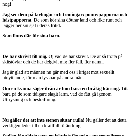
nog!
Jag ser dem på tävlingar och träningar: ponnypapporna och
hästpapporna.
De som kör sina döttrar land och rike runt och
lägger ner sin själ i deras fritid.
Som finns där för sina barn.
De har skrivit till mig.
Oj vad de har skrivit. De är så trötta på
skitstövlar och de har delgivit mig fler fall, fler namn.
Jag är glad att männen nu går med oss i kriget mot sexuellt
utnyttjande, för män lyssnar på andra män.
Om en kvinna säger ifrån är hon bara en bråkig kärring.
Titta
bara på de som tidigare slagit larm, vad de fått gå igenom.
Utfrysning och bestraffning.
Nu gäller det att inte stenen slutar rulla!
Nu gäller det att detta
verkligen leder till en kraftfull förändring.
Stallen får aldrig vara en lekplats för män som sexualiserar