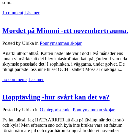
som...
1 comment
Läs mer
Mordet på Mimmi -ett novembertrauma.
Posted by Ulrika in
Ponnymamman skojar
Anarki utbröt alltså. Katten hade inte varit död i två månader ens
innan vi märkte att det blev katastrof utan katt på gården. I varenda
skrymsle prasslade det! I sophinken, i väggarna, under golvet. De
riktigt partade loss inne huset OCH i stallet! Möss är dräktiga i...
no comments
Läs mer
Hopptävling -hur svårt kan det va?
Posted by Ulrika in
Okategoriserade
,
Ponnymamman skojar
Fy fan alltså. Jag HATAARRRR att åka på tävling när det är snö
och kyla! Men eftersom snö och kyla inte brukar vara ett faktum
förrän närmare jul och nyår häromkring så trodde vi november