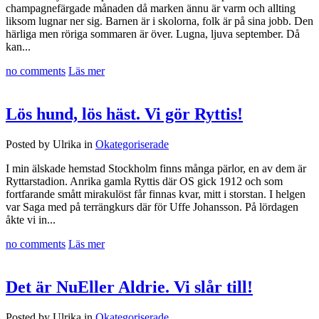
champagnefärgade månaden då marken ännu är varm och allting
liksom lugnar ner sig. Barnen är i skolorna, folk är på sina jobb. Den
härliga men röriga sommaren är över. Lugna, ljuva september. Då
kan...
no comments
Läs mer
Lös hund, lös häst. Vi gör Ryttis!
Posted by Ulrika in
Okategoriserade
I min älskade hemstad Stockholm finns många pärlor, en av dem är
Ryttarstadion. Anrika gamla Ryttis där OS gick 1912 och som
fortfarande smått mirakulöst får finnas kvar, mitt i storstan. I helgen
var Saga med på terrängkurs där för Uffe Johansson. På lördagen
åkte vi in...
no comments
Läs mer
Det är NuEller Aldrie. Vi slår till!
Posted by Ulrika in
Okategoriserade