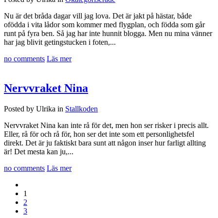
Nu är det bråda dagar vill jag lova. Det är jakt på hästar, både
ofödda i vita lådor som kommer med flygplan, och födda som går
runt på fyra ben. Så jag har inte hunnit blogga. Men nu mina vänner
har jag blivit getingstucken i foten,...
no comments
Läs mer
Nervvraket Nina
Posted by Ulrika in
Stallkoden
Nervvraket Nina kan inte rå för det, men hon ser risker i precis allt.
Eller, rå för och rå för, hon ser det inte som ett personlighetsfel
direkt. Det är ju faktiskt bara sunt att någon inser hur farligt allting
är! Det mesta kan ju,...
no comments
Läs mer
1
2
3