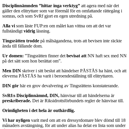
Disciplinnämnden ”hittar inga verktyg”
att agera med när det
gäller den elitryttare som var föremål för en omfattande rättegång i
somras, och som SvRf gjort en egen utredning på.
Alla vi
som läste FUP:en om målet kan vittna om att det var
fullständigt
vidrig
läsning.
Tingsrätten trodde
på målsägandena, trots att bevisen inte räckte
ända till fällande dom.
Ur domen:
”Tingsrätten finner det
bevisat att
NN haft sex med NN
på det sätt som hon berättat om”.
Men DIN
skriver i sitt beslut att händelser PÅSTÅS ha hänt, och att
eleverna PÅSTÅS ha varit i beroendeställning till elitryttaren.
DIN gör
här en grov devalvering av Tingsrättens konstaterande.
SvRf:s Disciplinnämnd, DIN,
hänvisar till att händelserna är
preskriberade.
Det är Riksidrottsförbundets regler de hänvisar till.
Orimligheten i det hela är outhärdlig.
Vi har nyligen
varit med om att en dressyrdomare blev dömd till 18
månaders avstängning, för att under alias ha delat en lista som under