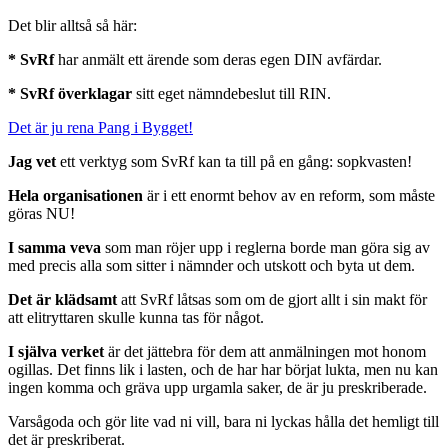
Det blir alltså så här:
* SvRf
har anmält ett ärende som deras egen DIN avfärdar.
* SvRf överklagar
sitt eget nämndebeslut till RIN.
Det är ju rena Pang i Bygget!
Jag vet
ett verktyg som SvRf kan ta till på en gång: sopkvasten!
Hela organisationen
är i ett enormt behov av en reform, som måste
göras NU!
I samma veva
som man röjer upp i reglerna borde man göra sig av
med precis alla som sitter i nämnder och utskott och byta ut dem.
Det är klädsamt
att SvRf låtsas som om de gjort allt i sin makt för
att elitryttaren skulle kunna tas för något.
I själva verket
är det jättebra för dem att anmälningen mot honom
ogillas. Det finns lik i lasten, och de har har börjat lukta, men nu kan
ingen komma och gräva upp urgamla saker, de är ju preskriberade.
Varsågoda och gör lite vad ni vill, bara ni lyckas hålla det hemligt till
det är preskriberat.