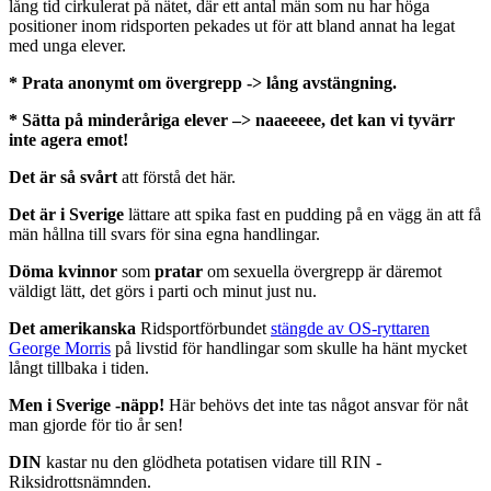
lång tid cirkulerat på nätet, där ett antal män som nu har höga
positioner inom ridsporten pekades ut för att bland annat ha legat
med unga elever.
* Prata anonymt om övergrepp -> lång avstängning.
* Sätta på minderåriga elever –> naaeeeee, det kan vi tyvärr
inte agera emot!
Det är så svårt
att förstå det här.
Det är i Sverige
lättare att spika fast en pudding på en vägg än att få
män hållna till svars för sina egna handlingar.
Döma kvinnor
som
pratar
om sexuella övergrepp är däremot
väldigt lätt, det görs i parti och minut just nu.
Det amerikanska
Ridsportförbundet
stängde av OS-ryttaren
George Morris
på livstid för handlingar som skulle ha hänt mycket
långt tillbaka i tiden.
Men i Sverige -näpp!
Här behövs det inte tas något ansvar för nåt
man gjorde för tio år sen!
DIN
kastar nu den glödheta potatisen vidare till RIN -
Riksidrottsnämnden.