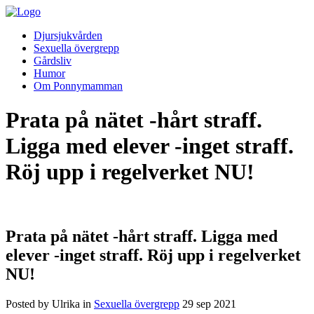
Djursjukvården
Sexuella övergrepp
Gårdsliv
Humor
Om Ponnymamman
Prata på nätet -hårt straff.
Ligga med elever -inget straff.
Röj upp i regelverket NU!
Prata på nätet -hårt straff. Ligga med
elever -inget straff. Röj upp i regelverket
NU!
Posted by Ulrika in
Sexuella övergrepp
29
sep
2021