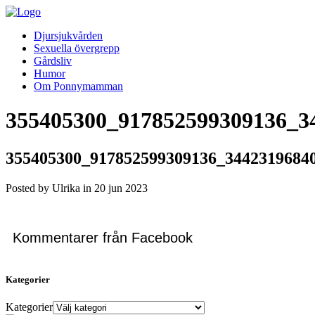
Djursjukvården
Sexuella övergrepp
Gårdsliv
Humor
Om Ponnymamman
355405300_917852599309136_3
355405300_917852599309136_3442319684
Posted by Ulrika in
20
jun
2023
Kommentarer från Facebook
Kategorier
Kategorier