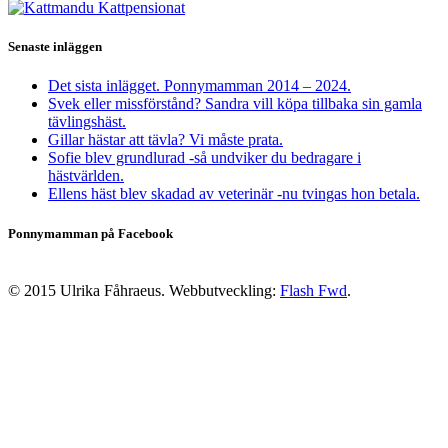
Senaste inläggen
Det sista inlägget. Ponnymamman 2014 – 2024.
Svek eller missförstånd? Sandra vill köpa tillbaka sin gamla
tävlingshäst.
Gillar hästar att tävla? Vi måste prata.
Sofie blev grundlurad -så undviker du bedragare i
hästvärlden.
Ellens häst blev skadad av veterinär -nu tvingas hon betala.
Ponnymamman på Facebook
© 2015 Ulrika Fåhraeus. Webbutveckling:
Flash Fwd
.