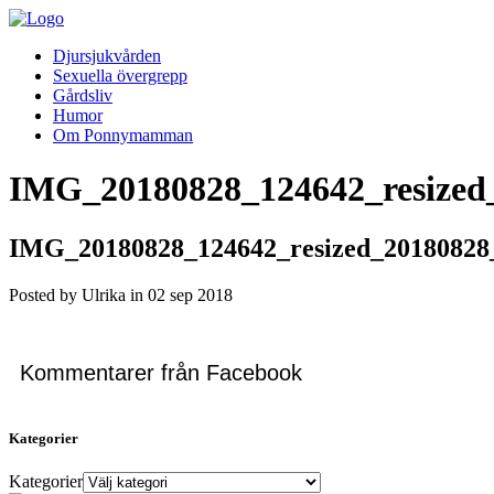
Djursjukvården
Sexuella övergrepp
Gårdsliv
Humor
Om Ponnymamman
IMG_20180828_124642_resized
IMG_20180828_124642_resized_20180828
Posted by Ulrika in
02
sep
2018
Kommentarer från Facebook
Kategorier
Kategorier