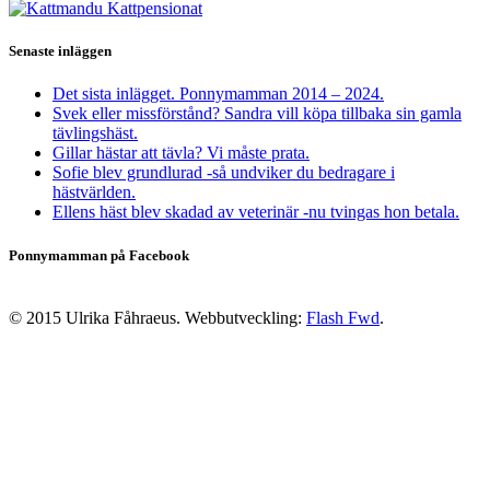
Senaste inläggen
Det sista inlägget. Ponnymamman 2014 – 2024.
Svek eller missförstånd? Sandra vill köpa tillbaka sin gamla
tävlingshäst.
Gillar hästar att tävla? Vi måste prata.
Sofie blev grundlurad -så undviker du bedragare i
hästvärlden.
Ellens häst blev skadad av veterinär -nu tvingas hon betala.
Ponnymamman på Facebook
© 2015 Ulrika Fåhraeus. Webbutveckling:
Flash Fwd
.