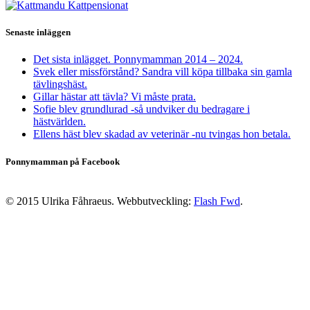
Senaste inläggen
Det sista inlägget. Ponnymamman 2014 – 2024.
Svek eller missförstånd? Sandra vill köpa tillbaka sin gamla
tävlingshäst.
Gillar hästar att tävla? Vi måste prata.
Sofie blev grundlurad -så undviker du bedragare i
hästvärlden.
Ellens häst blev skadad av veterinär -nu tvingas hon betala.
Ponnymamman på Facebook
© 2015 Ulrika Fåhraeus. Webbutveckling:
Flash Fwd
.