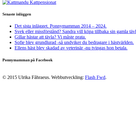
Senaste inläggen
Det sista inlägget. Ponnymamman 2014 – 2024.
Svek eller missförstånd? Sandra vill köpa tillbaka sin gamla täv
Gillar hästar att tävla? Vi måste prata.
Sofie blev grundlurad -så undviker du bedragare i hästvärlden.
Ellens häst blev skadad av veterinär -nu tvingas hon betala.
Ponnymamman på Facebook
© 2015 Ulrika Fåhraeus. Webbutveckling:
Flash Fwd
.