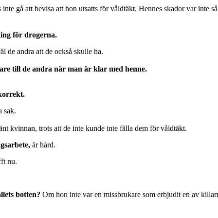
inte gå att bevisa att hon utsatts för våldtäkt. Hennes skador var inte 
ning för drogerna.
äl de andra att de också skulle ha.
dare till de andra när man är klar med henne.
korrekt.
a sak.
nt kvinnan, trots att de inte kunde inte fälla dem för våldtäkt.
gsarbete,
är hård.
fft nu.
llets botten?
Om hon inte var en missbrukare som erbjudit en av killar