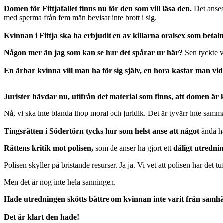
Domen för Fittjafallet finns nu för den som vill läsa den.
Det anses 
med sperma från fem män bevisar inte brott i sig.
Kvinnan i Fittja ska ha erbjudit en av killarna oralsex som betal
Någon mer än jag som kan se hur det spårar ur här?
Sen tyckte v
En ärbar kvinna vill man ha för sig själv, en hora kastar man vi
Jurister hävdar nu, utifrån det material som finns, att domen är 
Nå, vi ska inte blanda ihop moral och juridik. Det är tyvärr inte samm
Tingsrätten i Södertörn tycks hur som helst anse att något
ändå hä
Rättens kritik mot polisen,
som de anser ha gjort ett
dåligt utrednin
Polisen skyller på bristande resurser. Ja ja. Vi vet att polisen har det tu
Men det är nog inte hela sanningen.
Hade utredningen skötts bättre om kvinnan inte varit från samhä
Det är klart den hade!