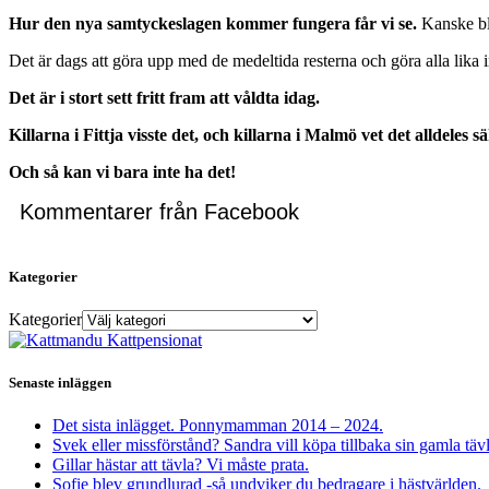
Hur den nya samtyckeslagen kommer fungera får vi se.
Kanske bli
Det är dags att göra upp med de medeltida resterna och göra alla lika i
Det är i stort sett fritt fram att våldta idag.
Killarna i Fittja visste det, och killarna i Malmö vet det alldeles sä
Och så kan vi bara inte ha det!
Kommentarer från Facebook
Kategorier
Kategorier
Senaste inläggen
Det sista inlägget. Ponnymamman 2014 – 2024.
Svek eller missförstånd? Sandra vill köpa tillbaka sin gamla täv
Gillar hästar att tävla? Vi måste prata.
Sofie blev grundlurad -så undviker du bedragare i hästvärlden.