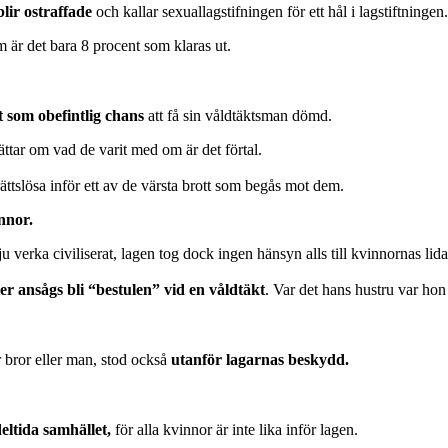
lir ostraffade
och kallar sexuallagstifningen för ett hål i lagstiftningen.
 är det bara 8 procent som klaras ut.
t som obefintlig chans
att få sin våldtäktsman dömd.
ttar om vad de varit med om är det förtal.
t rättslösa inför ett av de värsta brott som begås mot dem.
nnor.
u verka civiliserat, lagen tog dock ingen hänsyn alls till kvinnornas li
r ansågs bli “bestulen” vid en våldtäkt
. Var det hans hustru var ho
 bror eller man, stod också
utanför lagarnas beskydd.
eltida samhället,
för alla kvinnor är inte lika inför lagen.