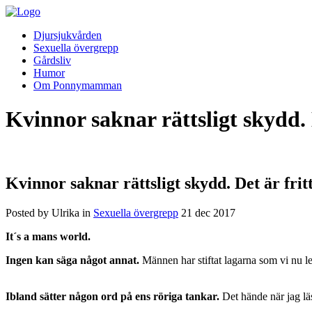
Djursjukvården
Sexuella övergrepp
Gårdsliv
Humor
Om Ponnymamman
Kvinnor saknar rättsligt skydd. D
Kvinnor saknar rättsligt skydd. Det är fritt
Posted by Ulrika in
Sexuella övergrepp
21
dec
2017
It´s a mans world.
Ingen kan säga något annat.
Männen har stiftat lagarna som vi nu le
Ibland sätter någon ord på ens röriga tankar.
Det hände när jag l