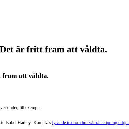
et är fritt fram att våldta.
 fram att våldta.
ver under, till exempel.
äste Isobel Hadley- Kamptz´s
lysande text om hur vår rättskipning erbju