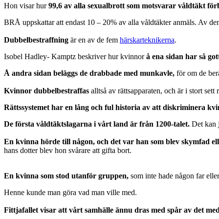
Hon visar hur
99,6 av alla sexualbrott som motsvarar våldtäkt förb
BRÅ uppskattar att endast 10 – 20% av alla våldtäkter anmäls. Av dem
Dubbelbestraffning
är en av de fem
härskarteknikerna
.
Isobel Hadley- Kamptz beskriver hur kvinnor
å ena sidan har så got
Å andra sidan beläggs de drabbade med munkavle,
för om de berä
Kvinnor dubbelbestraffas
alltså av rättsapparaten, och är i stort set
Rättssystemet har en lång och ful historia av att diskriminera kvi
De första våldtäktslagarna i vårt land är från 1200-talet.
Det kan j
En kvinna hörde till någon,
och det var han som blev skymfad elle
hans dotter blev hon svårare att gifta bort.
En kvinna som stod utanför gruppen,
som inte hade någon far eller
Henne kunde man göra vad man ville med.
Fittjafallet visar att vårt samhälle ännu dras med spår av det med