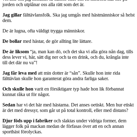
jorden och utplånar oss alla rätt som det är.
Jag gillar
fälttävlansfolk. Ska jag umgås med hästmänniskor så helst
dem.
De är lugna, ofta väldigt trygga människor.
De bollar
med hästar, de gör allting lite lättare.
De är liksom
“ja, man kan dö, och det ska vi alla göra nån dag, tills
dess lever vi, här, sätt dig ner och ta en drink, och du, krångla inte
till det där nu va”!
Jag får leva med
att min dotter är “sån”. Skulle hon inte rida
fälttävlan skulle hon garanterat göra andra farliga saker.
Och skulle hon
varit en försiktigare typ hade hon lik förbannat
kunnat råka ut för något.
Sedan
har vi det här med hästarna. Det anses oetiskt. Men hur etiskt
är det med dressyr, som går ut på total kontroll, eller med distans?
Djur föds upp i fabriker
och slaktas under vidriga former, dem
lägger folk på mackan medan de förfasas över att en och annan
sporthäst förolyckas.