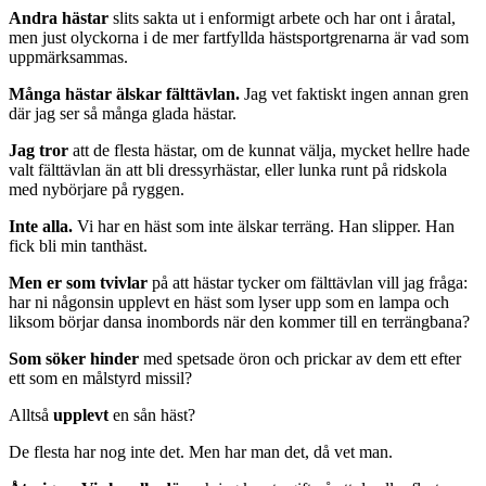
Andra hästar
slits sakta ut i enformigt arbete och har ont i åratal,
men just olyckorna i de mer fartfyllda hästsportgrenarna är vad som
uppmärksammas.
Många hästar älskar fälttävlan.
Jag vet faktiskt ingen annan gren
där jag ser så många glada hästar.
Jag tror
att de flesta hästar, om de kunnat välja, mycket hellre hade
valt fälttävlan än att bli dressyrhästar, eller lunka runt på ridskola
med nybörjare på ryggen.
Inte alla.
Vi har en häst som inte älskar terräng. Han slipper. Han
fick bli min tanthäst.
Men er som tvivlar
på att hästar tycker om fälttävlan vill jag fråga:
har ni någonsin upplevt en häst som lyser upp som en lampa och
liksom börjar dansa inombords när den kommer till en terrängbana?
Som söker hinder
med spetsade öron och prickar av dem ett efter
ett som en målstyrd missil?
Alltså
upplevt
en sån häst?
De flesta har nog inte det. Men har man det, då vet man.