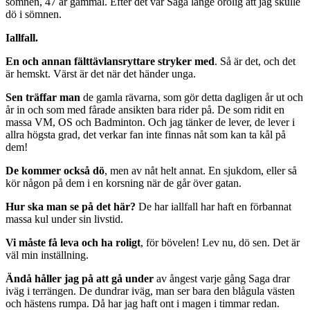
sömnen, 47 år gammal. Efter det var Saga länge orolig att jag skulle
dö i sömnen.
Iallfall.
En och annan fälttävlansryttare stryker med
. Så är det, och det
är hemskt. Värst är det när det händer unga.
Sen träffar man
de gamla rävarna, som gör detta dagligen år ut och
år in och som med fårade ansikten bara rider på. De som ridit en
massa VM, OS och Badminton. Och jag tänker de lever, de lever i
allra högsta grad, det verkar fan inte finnas nåt som kan ta kål på
dem!
De kommer också dö
, men av nåt helt annat. En sjukdom, eller så
kör någon på dem i en korsning när de går över gatan.
Hur ska man se på det här?
De har iallfall har haft en förbannat
massa kul under sin livstid.
Vi måste få leva och ha roligt
, för bövelen! Lev nu, dö sen. Det är
väl min inställning.
Ändå håller jag på att gå under
av ångest varje gång Saga drar
iväg i terrängen. De dundrar iväg, man ser bara den blågula västen
och hästens rumpa. Då har jag haft ont i magen i timmar redan.