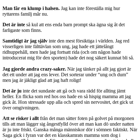
Man får en klump i halsen.
Jag kan inte föreställa mig hur
ryttarens familj mår nu.
Det är inte
så kul att ens enda barn prompt ska ägna sig åt det
farligaste som finns.
Samtidigt är jag själv
inte den mest försiktiga i världen. Jag red
visserligen inte fälttävlan som ung, jag hade ett jättelångt
ridhuppehåll, men hade jag fortsatt rida (och om någon hade
introducerat mig för den sporten) hade det nog säkert kunnat bli så.
Jag gjorde andra crazy-saker.
När jag tänker på allt jag gjort är
det ett under att jag ens lever. Det sorterar under “ung och dum”
men jag är jäkligt glad att jag haft roligt!
Det är ju
inte det sundaste att gå och vara rädd för allting jämt
heller. En flicka som red hos oss hade en så hispig mamma att jag
gick åt. Hon stressade upp alla och spred sin nervositet, det gick ut
över omgivningen.
Att se risker i allt
från det man sätter foten på golvet på morgonen
tills att man lägger sig ångestfylld över att man kan dö under natten
är ju inte friskt. Ganska många människor dör i sömnen faktiskt. När
Saga gick i fyran var det en klasskamrats mamma som dog i