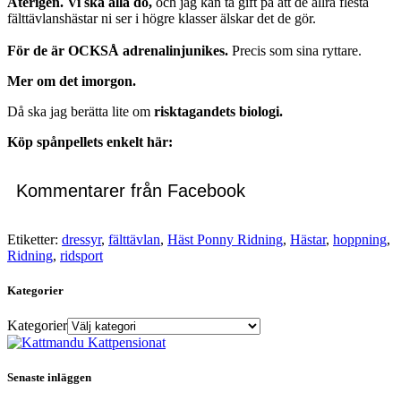
Återigen. Vi ska alla dö,
och jag kan ta gift på att de allra flesta
fälttävlanshästar ni ser i högre klasser älskar det de gör.
För de är OCKSÅ adrenalinjunikes.
Precis som sina ryttare.
Mer om det imorgon.
Då ska jag berätta lite om
risktagandets biologi.
Köp spånpellets enkelt här:
Kommentarer från Facebook
Etiketter:
dressyr
,
fälttävlan
,
Häst Ponny Ridning
,
Hästar
,
hoppning
,
Ridning
,
ridsport
Kategorier
Kategorier
Senaste inläggen