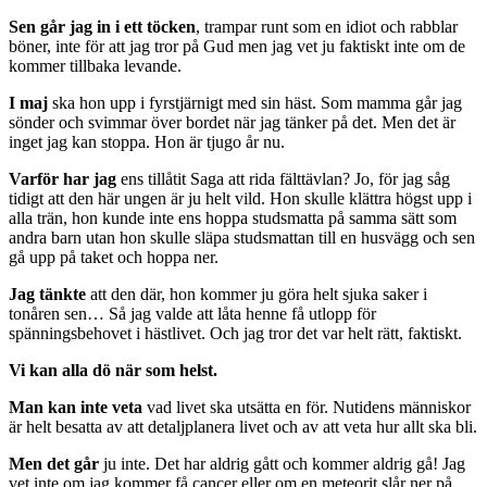
Sen går jag in i ett töcken
, trampar runt som en idiot och rabblar
böner, inte för att jag tror på Gud men jag vet ju faktiskt inte om de
kommer tillbaka levande.
I maj
ska hon upp i fyrstjärnigt med sin häst. Som mamma går jag
sönder och svimmar över bordet när jag tänker på det. Men det är
inget jag kan stoppa. Hon är tjugo år nu.
Varför har jag
ens tillåtit Saga att rida fälttävlan? Jo, för jag såg
tidigt att den här ungen är ju helt vild. Hon skulle klättra högst upp i
alla trän, hon kunde inte ens hoppa studsmatta på samma sätt som
andra barn utan hon skulle släpa studsmattan till en husvägg och sen
gå upp på taket och hoppa ner.
Jag tänkte
att den där, hon kommer ju göra helt sjuka saker i
tonåren sen… Så jag valde att låta henne få utlopp för
spänningsbehovet i hästlivet. Och jag tror det var helt rätt, faktiskt.
Vi kan alla dö när som helst.
Man kan inte veta
vad livet ska utsätta en för. Nutidens människor
är helt besatta av att detaljplanera livet och av att veta hur allt ska bli.
Men det går
ju inte. Det har aldrig gått och kommer aldrig gå! Jag
vet inte om jag kommer få cancer eller om en meteorit slår ner på