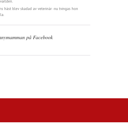
världen.
ns häst blev skadad av veterinär -nu tvingas hon
la.
nnymamman på Facebook