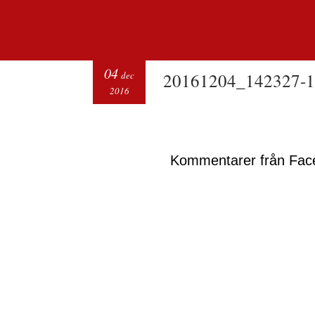
04
dec
20161204_142327-1
2016
Kommentarer från Fac