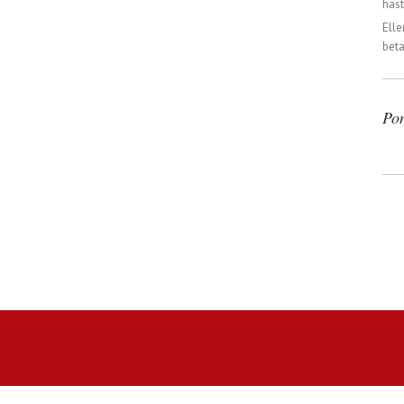
häst
Elle
beta
Po