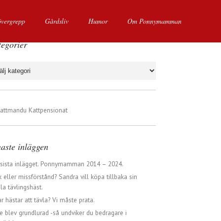
övergrepp
Gårdsliv
Humor
Om Ponnymamman
egorier
gorier
aste inläggen
 sista inlägget. Ponnymamman 2014 – 2024.
 eller missförstånd? Sandra vill köpa tillbaka sin
a tävlingshäst.
ar hästar att tävla? Vi måste prata.
e blev grundlurad -så undviker du bedragare i