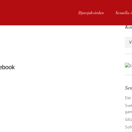
Djursjukvården
Sexuella 
Kat
Kate
ebook
Sen
Det
Svek
gaml
Gill
Sofi