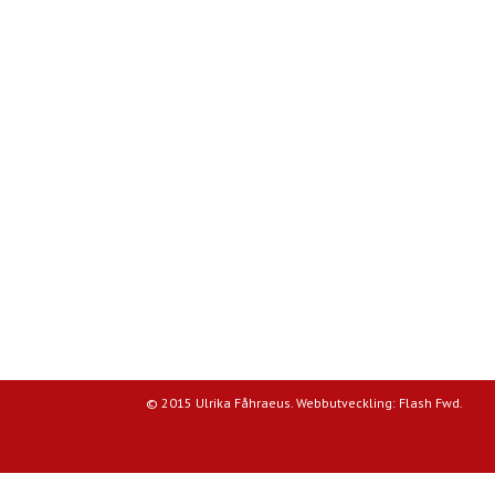
© 2015 Ulrika Fåhraeus. Webbutveckling:
Flash Fwd
.