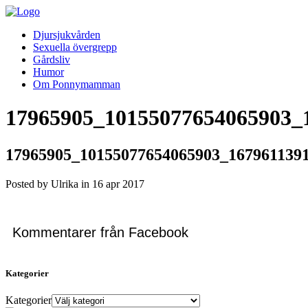
Djursjukvården
Sexuella övergrepp
Gårdsliv
Humor
Om Ponnymamman
17965905_10155077654065903_
17965905_10155077654065903_167961139
Posted by Ulrika in
16
apr
2017
Kommentarer från Facebook
Kategorier
Kategorier