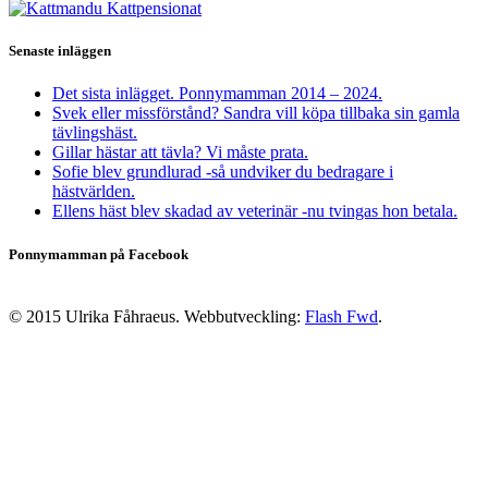
Senaste inläggen
Det sista inlägget. Ponnymamman 2014 – 2024.
Svek eller missförstånd? Sandra vill köpa tillbaka sin gamla
tävlingshäst.
Gillar hästar att tävla? Vi måste prata.
Sofie blev grundlurad -så undviker du bedragare i
hästvärlden.
Ellens häst blev skadad av veterinär -nu tvingas hon betala.
Ponnymamman på Facebook
© 2015 Ulrika Fåhraeus. Webbutveckling:
Flash Fwd
.