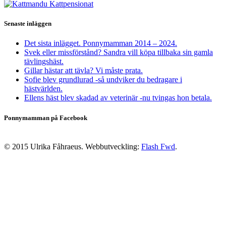
Senaste inläggen
Det sista inlägget. Ponnymamman 2014 – 2024.
Svek eller missförstånd? Sandra vill köpa tillbaka sin gamla
tävlingshäst.
Gillar hästar att tävla? Vi måste prata.
Sofie blev grundlurad -så undviker du bedragare i
hästvärlden.
Ellens häst blev skadad av veterinär -nu tvingas hon betala.
Ponnymamman på Facebook
© 2015 Ulrika Fåhraeus. Webbutveckling:
Flash Fwd
.