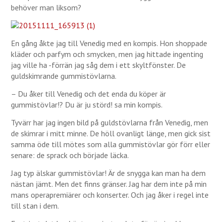
behöver man liksom?
En gång åkte jag till Venedig med en kompis. Hon shoppade
kläder och parfym och smycken, men jag hittade ingenting
jag ville ha -förrän jag såg dem i ett skyltfönster. De
guldskimrande gummistövlarna.
– Du åker till Venedig och det enda du köper är
gummistövlar!? Du är ju störd! sa min kompis.
Tyvärr har jag ingen bild på guldstövlarna från Venedig, men
de skimrar i mitt minne. De höll ovanligt länge, men gick sist
samma öde till mötes som alla gummistövlar gör förr eller
senare: de sprack och började läcka.
Jag typ älskar gummistövlar! Är de snygga kan man ha dem
nästan jämt. Men det finns gränser. Jag har dem inte på min
mans operapremiärer och konserter. Och jag åker i regel inte
till stan i dem.