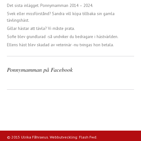
Det sista inlägget. Ponnymamman 2014 – 2024.
Svek eller missförstånd? Sandra vill köpa tillbaka sin gamla
tävlingshäst.
Gillar hästar att tävla? Vi måste prata.
Sofie blev grundlurad -så undviker du bedragare i hästvärlden.
Ellens häst blev skadad av veterinär -nu tvingas hon betala.
Ponnymamman på Facebook
© 2015 Ulrika Fåhraeus. Webbutveckling:
Flash Fwd
.