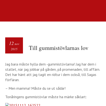
12
nov
Till gummistövlarnas lov
2015
Jag bara måste hylla dem -gummistövlarna! Jag har dem i
stallet, när jag jobbar på gården, på promenaden, till affärn.
Det har hänt att jag tagit en ridtur i dem också, till Sagas
förfäran.
– Men mamma! Måste du se ut sådär!
Tonåringens gummistövlar måste ha märke såklart: