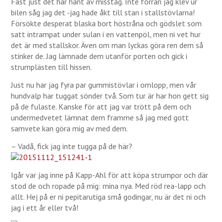
Fast just det har hänt av misstag. Inte förrän jag klev ur
bilen såg jag det -jag hade åkt till stan i stallstövlarna!
Försökte desperat blaska bort höstråna och gödslet som
satt intrampat under sulan i en vattenpöl, men ni vet hur
det är med stallskor. Även om man lyckas göra ren dem så
stinker de. Jag lämnade dem utanför porten och gick i
strumplästen till hissen.
Just nu har jag fyra par gummistövlar i omlopp, men vår
hundvalp har tuggat sönder två. Som tur är har hon gett sig
på de fulaste. Kanske för att jag var trött på dem och
undermedvetet lämnat dem framme så jag med gott
samvete kan göra mig av med dem.
– Vadå, fick jag inte tugga på de här?
Igår var jag inne på Kapp-Ahl för att köpa strumpor och där
stod de och ropade på mig: mina nya. Med röd rea-lapp och
allt. Hej på er ni pepitarutiga små godingar, nu är det ni och
jag i ett år eller två!