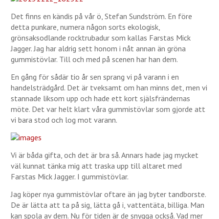
Det finns en kändis på vår ö, Stefan Sundström. En före
detta punkare, numera någon sorts ekologisk,
grönsaksodlande rocktrubadur som kallas Farstas Mick
Jagger. Jag har aldrig sett honom i nåt annan än gröna
gummistövlar. Till och med på scenen har han dem.
En gång för sådär tio år sen sprang vi på varann i en
handelsträdgård. Det är tveksamt om han minns det, men vi
stannade liksom upp och hade ett kort själsfrändernas
möte. Det var helt klart våra gummistövlar som gjorde att
vi bara stod och log mot varann.
Vi är båda gifta, och det är bra så. Annars hade jag mycket
väl kunnat tänka mig att traska upp till altaret med
Farstas Mick Jagger. I gummistövlar.
Jag köper nya gummistövlar oftare än jag byter tandborste.
De är lätta att ta på sig, lätta gå i, vattentäta, billiga. Man
kan spola av dem. Nu för tiden är de snygga också. Vad mer