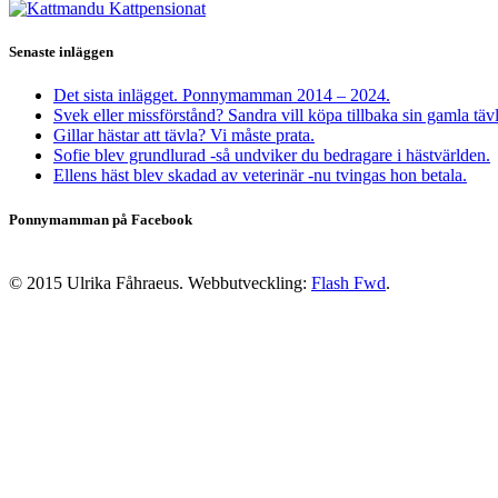
Senaste inläggen
Det sista inlägget. Ponnymamman 2014 – 2024.
Svek eller missförstånd? Sandra vill köpa tillbaka sin gamla täv
Gillar hästar att tävla? Vi måste prata.
Sofie blev grundlurad -så undviker du bedragare i hästvärlden.
Ellens häst blev skadad av veterinär -nu tvingas hon betala.
Ponnymamman på Facebook
© 2015 Ulrika Fåhraeus. Webbutveckling:
Flash Fwd
.