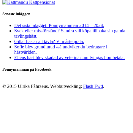
Senaste inläggen
Det sista inlägget. Ponnymamman 2014 – 2024.
Svek eller missförstånd? Sandra vill köpa tillbaka sin gamla
tävlingshäst.
Gillar hästar att tävla? Vi måste prata.
Sofie blev grundlurad -så undviker du bedragare i
hästvärlden.
Ellens häst blev skadad av veterinär -nu tvingas hon betala.
Ponnymamman på Facebook
© 2015 Ulrika Fåhraeus. Webbutveckling:
Flash Fwd
.