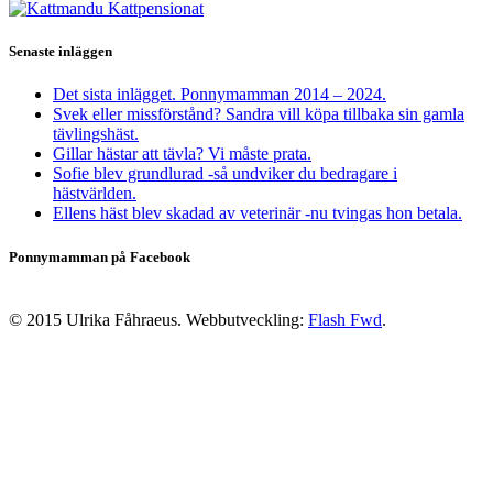
Senaste inläggen
Det sista inlägget. Ponnymamman 2014 – 2024.
Svek eller missförstånd? Sandra vill köpa tillbaka sin gamla
tävlingshäst.
Gillar hästar att tävla? Vi måste prata.
Sofie blev grundlurad -så undviker du bedragare i
hästvärlden.
Ellens häst blev skadad av veterinär -nu tvingas hon betala.
Ponnymamman på Facebook
© 2015 Ulrika Fåhraeus. Webbutveckling:
Flash Fwd
.