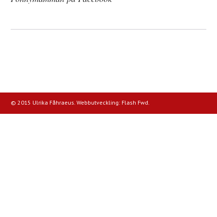
© 2015 Ulrika Fåhraeus. Webbutveckling:
Flash Fwd
.