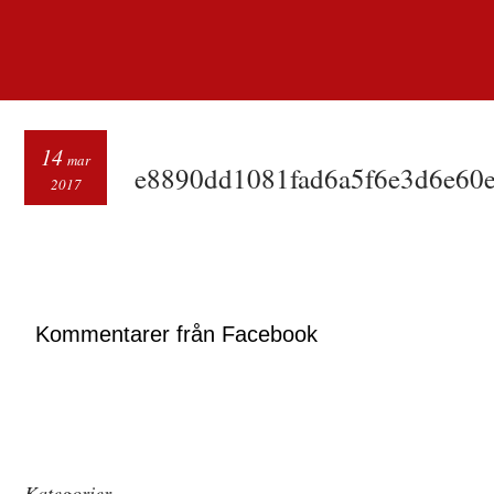
14
mar
e8890dd1081fad6a5f6e3d6e60
2017
Kommentarer från Facebook
Kategorier