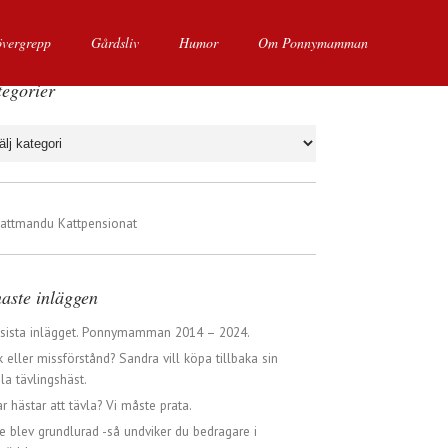
övergrepp
Gårdsliv
Humor
Om Ponnymamman
egorier
gorier
aste inläggen
 sista inlägget. Ponnymamman 2014 – 2024.
 eller missförstånd? Sandra vill köpa tillbaka sin
a tävlingshäst.
ar hästar att tävla? Vi måste prata.
e blev grundlurad -så undviker du bedragare i