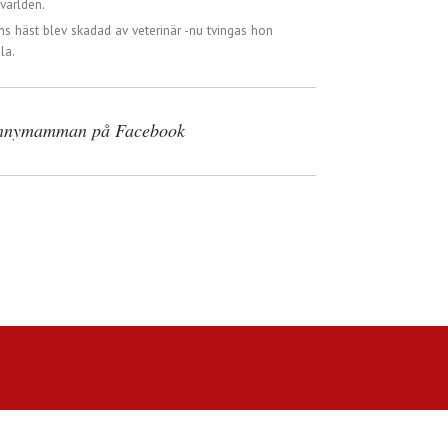
världen.
ns häst blev skadad av veterinär -nu tvingas hon
la.
nnymamman på Facebook