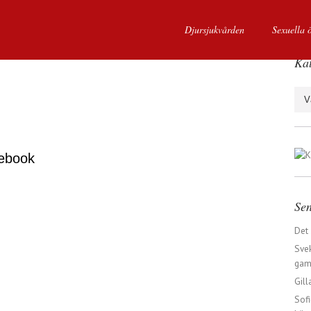
Djursjukvården
Sexuella 
Kat
Kate
ebook
Sen
Det
Svek
gaml
Gill
Sofi