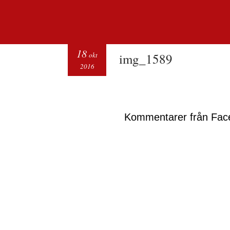
18
okt
img_1589
2016
Kommentarer från Fac