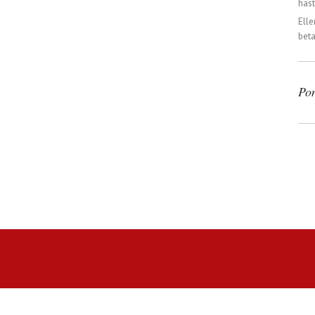
häst
Elle
beta
Po