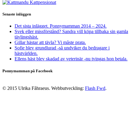
Senaste inläggen
Det sista inlägget. Ponnymamman 2014 – 2024.
Svek eller missförstånd? Sandra vill köpa tillbaka sin gamla
tävlingshäst.
Gillar hästar att tävla? Vi måste prata.
Sofie blev grundlurad -så undviker du bedragare i
hästvärlden.
Ellens häst blev skadad av veterinär -nu tvingas hon betala.
Ponnymamman på Facebook
© 2015 Ulrika Fåhraeus. Webbutveckling:
Flash Fwd
.