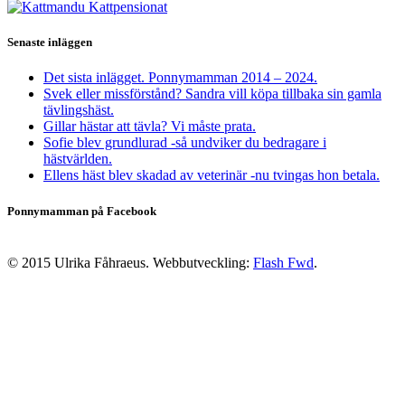
Senaste inläggen
Det sista inlägget. Ponnymamman 2014 – 2024.
Svek eller missförstånd? Sandra vill köpa tillbaka sin gamla
tävlingshäst.
Gillar hästar att tävla? Vi måste prata.
Sofie blev grundlurad -så undviker du bedragare i
hästvärlden.
Ellens häst blev skadad av veterinär -nu tvingas hon betala.
Ponnymamman på Facebook
© 2015 Ulrika Fåhraeus. Webbutveckling:
Flash Fwd
.