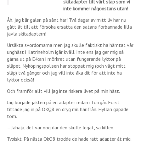
skitadapter till vårt släp som vi
inte kommer någonstans utan!
Åh, jag blir galen på sånt här! Två dagar av mitt liv har nu
gått åt till att försöka ersätta den satans förbannade lilla
jävla skitadaptern!
Ursäkta svordomarna men jag skulle faktiskt ha hämtat vår
unghäst i Katrineholm igår kväll. Inte ens jag ger mig så
gärna ut på E4:an i mörkret utan fungerande lyktor på
släpet. Nyköpingspolisen har stoppat mig (och vägt mitt
släp) två gånger och jag vill inte åka dit för att inte ha
lyktor också!
Och framför allt vill jag inte riskera livet på min häst.
Jag började jakten på en adapter redan i förrgår. Först
tittade jag in på OKQ8 en dryg mil härifrån. Hyllan gapade
tom.
– Jahaja, det var nog där den skulle legat, sa killen.
Typiskt. På nästa OkQ8 trodde de hade rätt adapter åt mig.