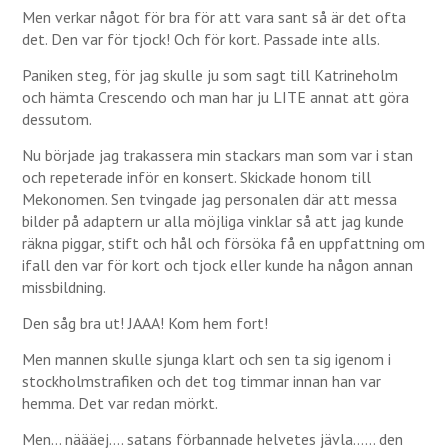
Men verkar något för bra för att vara sant så är det ofta
det. Den var för tjock! Och för kort. Passade inte alls.
Paniken steg, för jag skulle ju som sagt till Katrineholm
och hämta Crescendo och man har ju LITE annat att göra
dessutom.
Nu började jag trakassera min stackars man som var i stan
och repeterade inför en konsert. Skickade honom till
Mekonomen. Sen tvingade jag personalen där att messa
bilder på adaptern ur alla möjliga vinklar så att jag kunde
räkna piggar, stift och hål och försöka få en uppfattning om
ifall den var för kort och tjock eller kunde ha någon annan
missbildning.
Den såg bra ut! JAAA! Kom hem fort!
Men mannen skulle sjunga klart och sen ta sig igenom i
stockholmstrafiken och det tog timmar innan han var
hemma. Det var redan mörkt.
Men… näääej…. satans förbannade helvetes jävla…… den