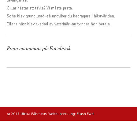
tävlingshäst.
Gillar hästar att tävla? Vi måste prata.
Sofie blev grundlurad -så undviker du bedragare i hästvärlden.
Ellens häst blev skadad av veterinär -nu tvingas hon betala.
Ponnymamman på Facebook
© 2015 Ulrika Fåhraeus. Webbutveckling:
Flash Fwd
.