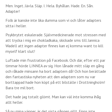
Men. Inget. Jävla. Släp. I. Hela. Byhålan. Hade. En. Sån.
Adapter!
Folk är kanske inte lika dumma som vi och låter adapters
sitta i heller.
Psykbrytet eskalerade. Självmedicinerade mot stressen med
att trycka i mig en chokladkaka, skickade sms till Jannica
Wadell att ingen adapter finnes kan ej komma want to kill
myself klart slut!
Luftade min frustration på Facebook. Och där, efter ett par
timmar hörde LINNEA av sig. Hon lånade mitt släp en gång
och råkade minsann ha bort adaptern då! Och hon berättade
den fantastiska nyheten att den adaptern som nu var
borttappad hade hon köpt på ett bilställe i Drottningholm!
Bara tre mil bort.
Det hade jag totalt glömt. Man kan väl inte komma ihåg
allt heller.
Så nu mina vänner, är det sista gången gillt. Finns inte