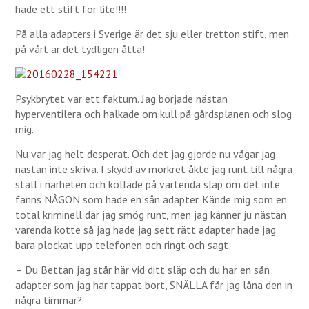
hade ett stift för lite!!!!
På alla adapters i Sverige är det sju eller tretton stift, men
på vårt är det tydligen åtta!
Psykbrytet var ett faktum. Jag började nästan
hyperventilera och halkade om kull på gårdsplanen och slog
mig.
Nu var jag helt desperat. Och det jag gjorde nu vågar jag
nästan inte skriva. I skydd av mörkret åkte jag runt till några
stall i närheten och kollade på vartenda släp om det inte
fanns NÅGON som hade en sån adapter. Kände mig som en
total kriminell där jag smög runt, men jag känner ju nästan
varenda kotte så jag hade jag sett rätt adapter hade jag
bara plockat upp telefonen och ringt och sagt:
– Du Bettan jag står här vid ditt släp och du har en sån
adapter som jag har tappat bort, SNÄLLA får jag låna den in
några timmar?