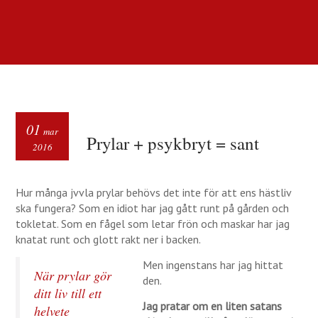
01
mar
Prylar + psykbryt = sant
2016
Hur många jvvla prylar behövs det inte för att ens hästliv
ska fungera? Som en idiot har jag gått runt på gården och
tokletat. Som en fågel som letar frön och maskar har jag
knatat runt och glott rakt ner i backen.
Men ingenstans har jag hittat
När prylar gör
den.
ditt liv till ett
Jag pratar om en liten satans
helvete