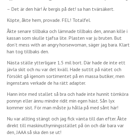
– Det är den här! Är bergis på det! sa han tvärsäkert.
Köpte, åkte hem, provade. FEL! Totalfel.
Åkte senare tillbaka och lämnade tillbaks den, annan kille i
kassan som skulle tjafsa lite. Plasten var ju bruten. But
don’t mess with an angry horsewoman, säger jag bara. Klart
han tog tillbaks den.
Nästa ställe ytterligare 1.5 mil bort. Där hade de inte ett
jävla skit och nu var det kväll. Hade suttit på nätet och
försökt gå igenom sortimentet på en massa butiker, men
ingenstans verkade de ha rätt adapter.
Hann inte med stallet så bra och hade inte hunnit tömköra
ponnyn eller ännu mindre ridit min egen häst. Sån lyx
kommer sist. För man måste ju hålla på med sånt här!
Nu var allting stängt och jag fick vänta till dan efter. Åkte
direkt till maskinuthyrningsstället på ön och där bara var
den, JAAA så ska den se ut!