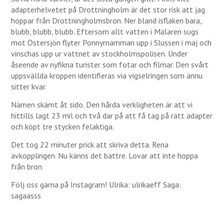
adapterhelvetet på Drottningholm är det stor risk att jag
hoppar från Drottningholmsbron. Ner bland isflaken bara,
blubb, blubb, blubb. Eftersom allt vatten i Mälaren sugs
mot Östersjön flyter Ponnymamman upp i Slussen i maj och
vinschas upp ur vattnet av stockholmspolisen. Under
åseende av nyfikna turister som fotar och filmar. Den svårt
uppsvällda kroppen identifieras via vigselringen som ännu
sitter kvar.
Nämen skämt åt sido. Den hårda verkligheten är att vi
hittills lagt 23 mil och två dar på att få tag på rätt adapter
och köpt tre stycken felaktiga.
Det tog 22 minuter prick att skriva detta. Rena
avkopplingen. Nu känns det bättre. Lovar att inte hoppa
från bron.
Följ oss gärna på Instagram! Ulrika: ulrikaeff Saga:
sagaasss