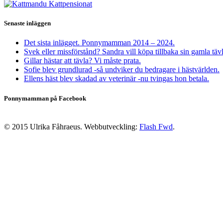
Senaste inläggen
Det sista inlägget. Ponnymamman 2014 – 2024.
Svek eller missförstånd? Sandra vill köpa tillbaka sin gamla täv
Gillar hästar att tävla? Vi måste prata.
Sofie blev grundlurad -så undviker du bedragare i hästvärlden.
Ellens häst blev skadad av veterinär -nu tvingas hon betala.
Ponnymamman på Facebook
© 2015 Ulrika Fåhraeus. Webbutveckling:
Flash Fwd
.