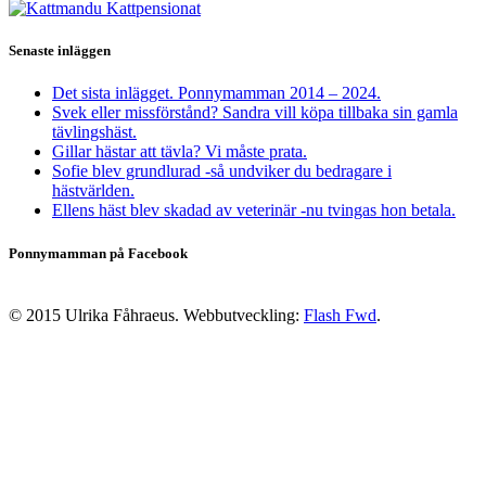
Senaste inläggen
Det sista inlägget. Ponnymamman 2014 – 2024.
Svek eller missförstånd? Sandra vill köpa tillbaka sin gamla
tävlingshäst.
Gillar hästar att tävla? Vi måste prata.
Sofie blev grundlurad -så undviker du bedragare i
hästvärlden.
Ellens häst blev skadad av veterinär -nu tvingas hon betala.
Ponnymamman på Facebook
© 2015 Ulrika Fåhraeus. Webbutveckling:
Flash Fwd
.