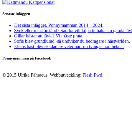
Senaste inläggen
Det sista inlägget. Ponnymamman 2014 – 2024.
Svek eller missförstånd? Sandra vill köpa tillbaka sin gamla täv
Gillar hästar att tävla? Vi måste prata.
Sofie blev grundlurad -så undviker du bedragare i hästvärlden.
Ellens häst blev skadad av veterinär -nu tvingas hon betala.
Ponnymamman på Facebook
© 2015 Ulrika Fåhraeus. Webbutveckling:
Flash Fwd
.