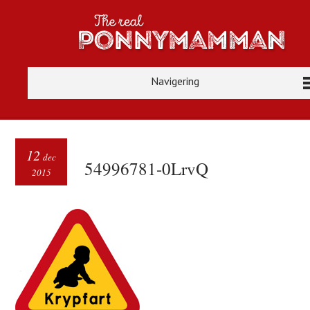
Navigering
12
dec
54996781-0LrvQ
2015