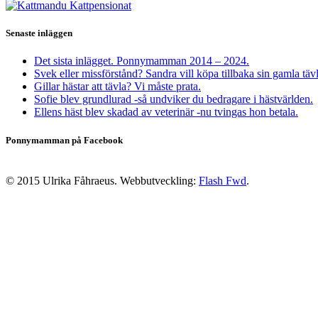
Senaste inläggen
Det sista inlägget. Ponnymamman 2014 – 2024.
Svek eller missförstånd? Sandra vill köpa tillbaka sin gamla täv
Gillar hästar att tävla? Vi måste prata.
Sofie blev grundlurad -så undviker du bedragare i hästvärlden.
Ellens häst blev skadad av veterinär -nu tvingas hon betala.
Ponnymamman på Facebook
© 2015 Ulrika Fåhraeus. Webbutveckling:
Flash Fwd
.