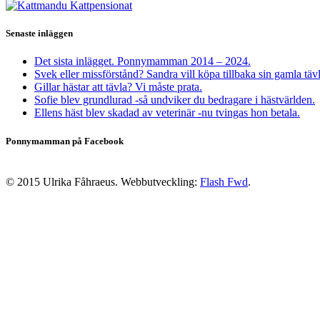
Senaste inläggen
Det sista inlägget. Ponnymamman 2014 – 2024.
Svek eller missförstånd? Sandra vill köpa tillbaka sin gamla täv
Gillar hästar att tävla? Vi måste prata.
Sofie blev grundlurad -så undviker du bedragare i hästvärlden.
Ellens häst blev skadad av veterinär -nu tvingas hon betala.
Ponnymamman på Facebook
© 2015 Ulrika Fåhraeus. Webbutveckling:
Flash Fwd
.