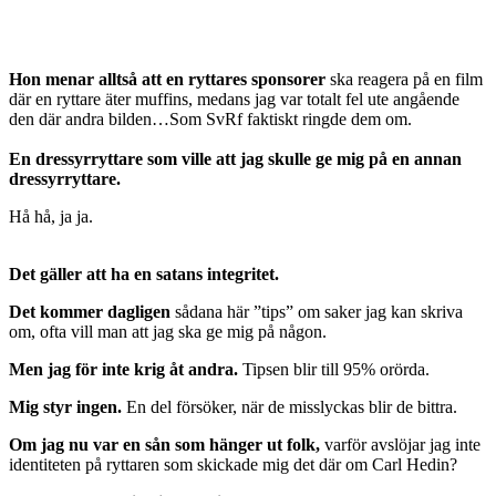
Hon menar alltså att en ryttares sponsorer
ska reagera på en film
där en ryttare äter muffins, medans jag var totalt fel ute angående
den där andra bilden…Som SvRf faktiskt ringde dem om.
En dressyrryttare som ville att jag skulle ge mig på en annan
dressyrryttare.
Hå hå, ja ja.
Det gäller att ha en satans integritet.
Det kommer dagligen
sådana här ”tips” om saker jag kan skriva
om, ofta vill man att jag ska ge mig på någon.
Men jag för inte krig åt andra.
Tipsen blir till 95% orörda.
Mig styr ingen.
En del försöker, när de misslyckas blir de bittra.
Om jag nu var en sån som hänger ut folk,
varför avslöjar jag inte
identiteten på ryttaren som skickade mig det där om Carl Hedin?