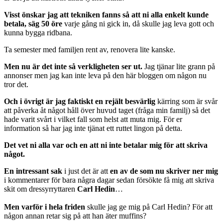
Visst önskar jag att tekniken fanns så att ni alla enkelt kunde
betala, säg 50 öre
varje gång ni gick in, då skulle jag leva gott och
kunna bygga ridbana.
Ta semester med familjen rent av, renovera lite kanske.
Men nu är det inte så verkligheten ser ut.
Jag tjänar lite grann på
annonser men jag kan inte leva på den här bloggen om någon nu
tror det.
Och i övrigt är jag faktiskt en rejält besvärlig
kärring som är svår
att påverka åt något håll över huvud taget (fråga min familj) så det
hade varit svårt i vilket fall som helst att muta mig. För er
information så har jag inte tjänat ett ruttet lingon på detta.
Det vet ni alla var och en att ni inte betalar mig för att skriva
något.
En intressant sak
i just det är att
en av de som nu skriver ner mig
i kommentarer för bara några dagar sedan försökte få mig att skriva
skit om dressyrryttaren
Carl Hedin
…
Men varför i hela friden
skulle jag ge mig på Carl Hedin? För att
någon annan retar sig på att han äter muffins?