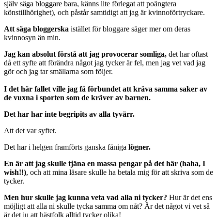
själv säga bloggare bara, känns lite förlegat att poängtera
könstillhörighet), och påstår samtidigt att jag är kvinnoförtryckare.
Att säga bloggerska
istället för bloggare säger mer om deras
kvinnosyn än min.
Jag kan absolut förstå att jag provocerar somliga,
det har oftast
då ett syfte att förändra något jag tycker är fel, men jag vet vad jag
gör och jag tar smällarna som följer.
I det här fallet ville jag få förbundet att kräva samma saker av
de vuxna i sporten som de kräver av barnen.
Det har har inte begripits av alla tyvärr.
Att det var syftet.
Det har i helgen framförts ganska fåniga
lögner.
En är att jag skulle tjäna en massa pengar på det här (haha, I
wish!!)
, och att mina läsare skulle ha betala mig för att skriva som de
tycker.
Men hur skulle jag kunna veta vad alla ni tycker?
Hur är det ens
möjligt att alla ni skulle tycka samma om nåt? Är det något vi vet så
är det ju att hästfolk alltid tycker olika!