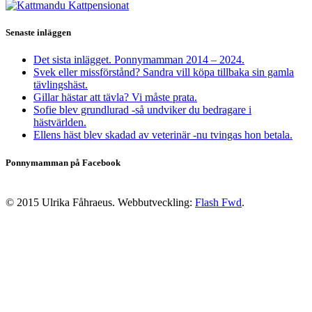
Senaste inläggen
Det sista inlägget. Ponnymamman 2014 – 2024.
Svek eller missförstånd? Sandra vill köpa tillbaka sin gamla
tävlingshäst.
Gillar hästar att tävla? Vi måste prata.
Sofie blev grundlurad -så undviker du bedragare i
hästvärlden.
Ellens häst blev skadad av veterinär -nu tvingas hon betala.
Ponnymamman på Facebook
© 2015 Ulrika Fåhraeus. Webbutveckling:
Flash Fwd
.