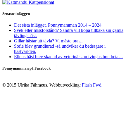
Senaste inläggen
Det sista inlägget. Ponnymamman 2014 – 2024.
Svek eller missförstånd? Sandra vill köpa tillbaka sin gamla
tävlingshäst.
Gillar hästar att tävla? Vi måste prata.
Sofie blev grundlurad -så undviker du bedragare i
hästvärlden.
Ellens häst blev skadad av veterinär -nu tvingas hon betala.
Ponnymamman på Facebook
© 2015 Ulrika Fåhraeus. Webbutveckling:
Flash Fwd
.