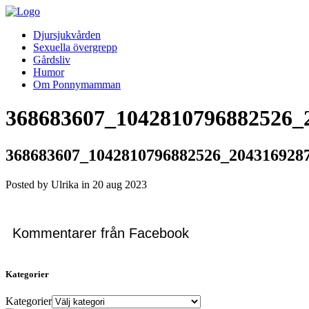
Djursjukvården
Sexuella övergrepp
Gårdsliv
Humor
Om Ponnymamman
368683607_1042810796882526_
368683607_1042810796882526_204316928
Posted by Ulrika in
20
aug
2023
Kommentarer från Facebook
Kategorier
Kategorier