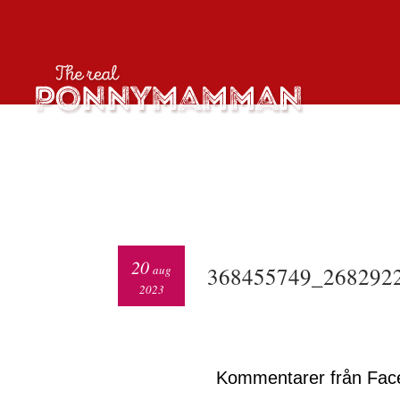
20
aug
368455749_268292
2023
Kommentarer från Fac