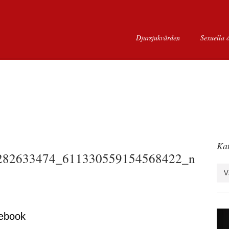
Djursjukvården
Sexuella 
Kat
282633474_611330559154568422_n
Kate
ebook