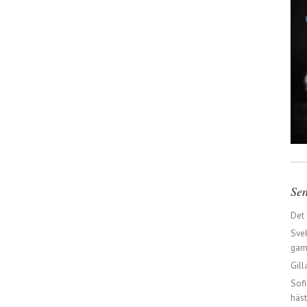
Sen
Det
Svek
gaml
Gill
Sofi
häst