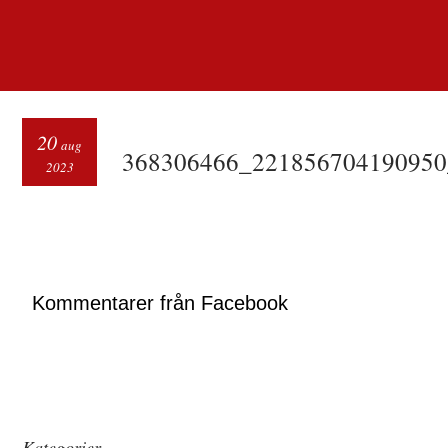
20
aug
368306466_221856704190950
2023
Kommentarer från Facebook
Kategorier