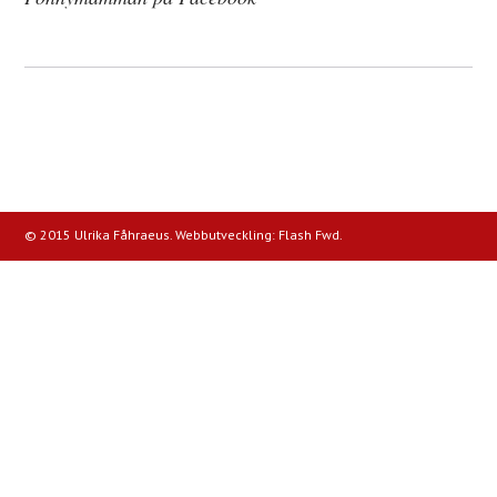
© 2015 Ulrika Fåhraeus. Webbutveckling:
Flash Fwd
.