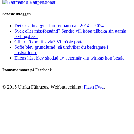
Senaste inläggen
Det sista inlägget. Ponnymamman 2014 – 2024.
Svek eller missförstånd? Sandra vill köpa tillbaka sin gamla
tävlingshäst.
Gillar hästar att tävla? Vi måste prata.
Sofie blev grundlurad -så undviker du bedragare i
hästvärlden.
Ellens häst blev skadad av veterinär -nu tvingas hon betala.
Ponnymamman på Facebook
© 2015 Ulrika Fåhraeus. Webbutveckling:
Flash Fwd
.