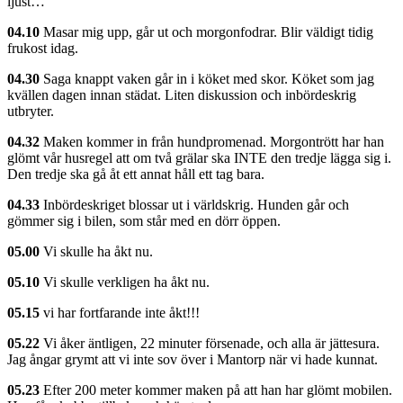
ljust…
04.10
Masar mig upp, går ut och morgonfodrar. Blir väldigt tidig
frukost idag.
04.30
Saga knappt vaken går in i köket med skor. Köket som jag
kvällen dagen innan städat. Liten diskussion och inbördeskrig
utbryter.
04.32
Maken kommer in från hundpromenad. Morgontrött har han
glömt vår husregel att om två grälar ska INTE den tredje lägga sig i.
Den tredje ska gå åt ett annat håll ett tag bara.
04.33
Inbördeskriget blossar ut i världskrig. Hunden går och
gömmer sig i bilen, som står med en dörr öppen.
05.00
Vi skulle ha åkt nu.
05.10
Vi skulle verkligen ha åkt nu.
05.15
vi har fortfarande inte åkt!!!
05.22
Vi åker äntligen, 22 minuter försenade, och alla är jättesura.
Jag ångar grymt att vi inte sov över i Mantorp när vi hade kunnat.
05.23
Efter 200 meter kommer maken på att han har glömt mobilen.