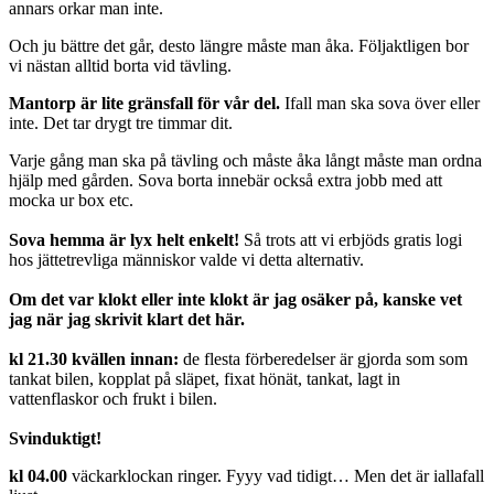
annars orkar man inte.
Och ju bättre det går, desto längre måste man åka. Följaktligen bor
vi nästan alltid borta vid tävling.
Mantorp är lite gränsfall för vår del.
Ifall man ska sova över eller
inte. Det tar drygt tre timmar dit.
Varje gång man ska på tävling och måste åka långt måste man ordna
hjälp med gården. Sova borta innebär också extra jobb med att
mocka ur box etc.
Sova hemma är lyx helt enkelt!
Så trots att vi erbjöds gratis logi
hos jättetrevliga människor valde vi detta alternativ.
Om det var klokt eller inte klokt är jag osäker på, kanske vet
jag när jag skrivit klart det här.
kl 21.30 kvällen innan:
de flesta förberedelser är gjorda som som
tankat bilen, kopplat på släpet, fixat hönät, tankat, lagt in
vattenflaskor och frukt i bilen.
Svinduktigt!
kl 04.00
väckarklockan ringer. Fyyy vad tidigt… Men det är iallafall