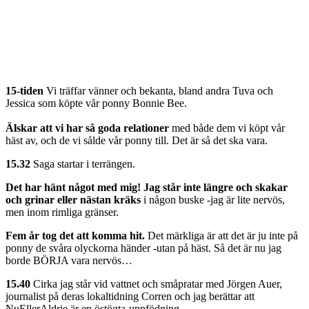
15-tiden
Vi träffar vänner och bekanta, bland andra Tuva och
Jessica som köpte vår ponny Bonnie Bee.
Älskar att vi har så goda relationer
med både dem vi köpt vår
häst av, och de vi sålde vår ponny till. Det är så det ska vara.
15.32
Saga startar i terrängen.
Det har hänt något med mig! Jag står inte längre och skakar
och grinar eller nästan kräks
i någon buske -jag är lite nervös,
men inom rimliga gränser.
Fem år tog det att komma hit.
Det märkliga är att det är ju inte på
ponny de svåra olyckorna händer -utan på häst. Så det är nu jag
borde BÖRJA vara nervös…
15.40
Cirka jag står vid vattnet och småpratar med Jörgen Auer,
journalist på deras lokaltidning Corren och jag berättar att
NuEllerAldrie är en östögta-uppfödning.