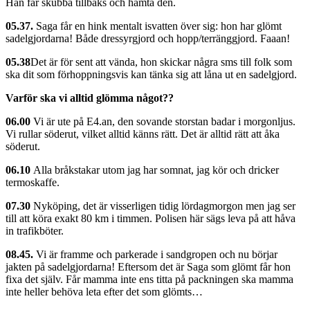
Han får skubba tillbaks och hämta den.
05.37.
Saga får en hink mentalt isvatten över sig: hon har glömt
sadelgjordarna! Både dressyrgjord och hopp/terränggjord. Faaan!
05.38
Det är för sent att vända, hon skickar några sms till folk som
ska dit som förhoppningsvis kan tänka sig att låna ut en sadelgjord.
Varför ska vi alltid glömma något??
06.00
Vi är ute på E4.an, den sovande storstan badar i morgonljus.
Vi rullar söderut, vilket alltid känns rätt. Det är alltid rätt att åka
söderut.
06.10
Alla bråkstakar utom jag har somnat, jag kör och dricker
termoskaffe.
07.30
Nyköping, det är visserligen tidig lördagmorgon men jag ser
till att köra exakt 80 km i timmen. Polisen här sägs leva på att håva
in trafikböter.
08.45.
Vi är framme och parkerade i sandgropen och nu börjar
jakten på sadelgjordarna! Eftersom det är Saga som glömt får hon
fixa det själv. Får mamma inte ens titta på packningen ska mamma
inte heller behöva leta efter det som glömts…