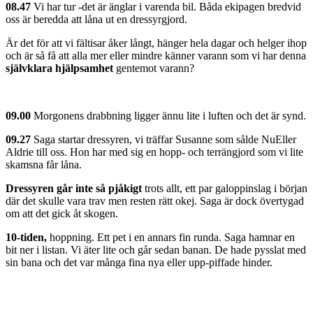
08.47
Vi har tur -det är änglar i varenda bil. Båda ekipagen bredvid
oss är beredda att låna ut en dressyrgjord.
Är det för att vi fältisar åker långt, hänger hela dagar och helger ihop
och är så få att alla mer eller mindre känner varann som vi har denna
självklara hjälpsamhet
gentemot varann?
09.00
Morgonens drabbning ligger ännu lite i luften och det är synd.
09.27
Saga startar dressyren, vi träffar Susanne som sålde NuEller
Aldrie till oss. Hon har med sig en hopp- och terrängjord som vi lite
skamsna får låna.
Dressyren går inte så pjåkigt
trots allt, ett par galoppinslag i början
där det skulle vara trav men resten rätt okej. Saga är dock övertygad
om att det gick åt skogen.
10-tiden,
hoppning. Ett pet i en annars fin runda. Saga hamnar en
bit ner i listan. Vi äter lite och går sedan banan. De hade pysslat med
sin bana och det var många fina nya eller upp-piffade hinder.