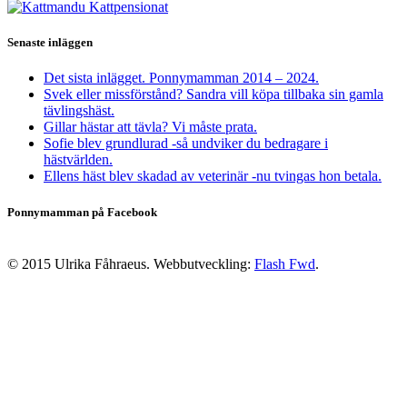
Senaste inläggen
Det sista inlägget. Ponnymamman 2014 – 2024.
Svek eller missförstånd? Sandra vill köpa tillbaka sin gamla
tävlingshäst.
Gillar hästar att tävla? Vi måste prata.
Sofie blev grundlurad -så undviker du bedragare i
hästvärlden.
Ellens häst blev skadad av veterinär -nu tvingas hon betala.
Ponnymamman på Facebook
© 2015 Ulrika Fåhraeus. Webbutveckling:
Flash Fwd
.