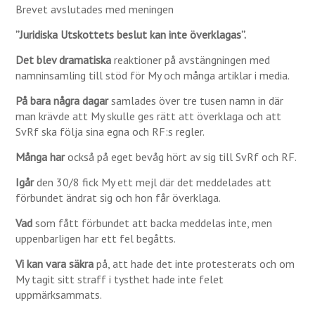
Brevet avslutades med meningen
”Juridiska Utskottets beslut kan inte överklagas”.
Det blev dramatiska
reaktioner på avstängningen med
namninsamling till stöd för My och många artiklar i media.
På bara några dagar
samlades över tre tusen namn in där
man krävde att My skulle ges rätt att överklaga och att
SvRf ska följa sina egna och RF:s regler.
Många har
också på eget bevåg hört av sig till SvRf och RF.
Igår
den 30/8 fick My ett mejl där det meddelades att
förbundet ändrat sig och hon får överklaga.
Vad
som fått förbundet att backa meddelas inte, men
uppenbarligen har ett fel begåtts.
Vi kan vara säkra
på, att hade det inte protesterats och om
My tagit sitt straff i tysthet hade inte felet
uppmärksammats.