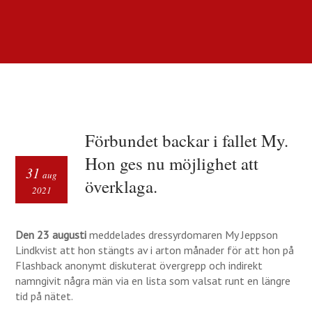
Förbundet backar i fallet My.
Hon ges nu möjlighet att
31
aug
överklaga.
2021
Den 23 augusti
meddelades dressyrdomaren My Jeppson
Lindkvist att hon stängts av i arton månader för att hon på
Flashback anonymt diskuterat övergrepp och indirekt
namngivit några män via en lista som valsat runt en längre
tid på nätet.