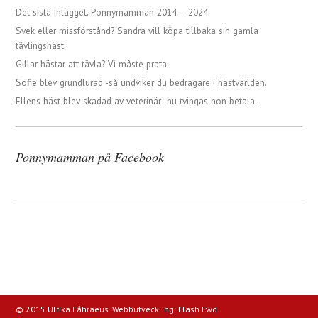
Det sista inlägget. Ponnymamman 2014 – 2024.
Svek eller missförstånd? Sandra vill köpa tillbaka sin gamla
tävlingshäst.
Gillar hästar att tävla? Vi måste prata.
Sofie blev grundlurad -så undviker du bedragare i hästvärlden.
Ellens häst blev skadad av veterinär -nu tvingas hon betala.
Ponnymamman på Facebook
© 2015 Ulrika Fåhraeus. Webbutveckling:
Flash Fwd
.