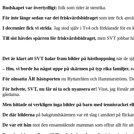
Budskapet var övertydligt:
folk som rider är stenrika.
För inte länge sedan var det friskvårdsbidraget
som inte fick använ
I decennier fick vi strida
. Jag stod själv i Tv4 och förklarade för en 
Till sist hävdes spärren för friskvårdsbidraget,
men SVT jobbar hårt
Det är klart att SVT halar fram bilder på hästhoppning
när de sj
– Hm, vi borde ha något uppe på skärmen på typ rika familjer, v
För oinsatta ÄR hästsporten
nu Ryttareliten och Hammarströms. Det 
För helvete, SVT, nu får ni ta och nyansera er!
Visst, jag förstår a
gårdarna.
Men hittade ni verkligen inga bilder på barn med tennisracket el
De där bilderna
på bakgrundskärmen var ett slag i ansiktet på flickan
De var ett hån
mot den ensamstående mamman som offrar allt för att h