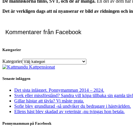
De människorna finns, SVT, och de är många.
En del av dem har i
Det är verkligen dags att ni nyanserar er bild av ridningen och in
Kommentarer från Facebook
Kategorier
Kategorier
Senaste inläggen
Det sista inlägget. Ponnymamman 2014 – 2024.
Svek eller missförstånd? Sandra vill köpa tillbaka sin gamla täv
Gillar hästar att tävla? Vi måste prata.
Sofie blev grundlurad -så undviker du bedragare i hästvärlden.
Ellens häst blev skadad av veterinär -nu tvingas hon betala.
Ponnymamman på Facebook