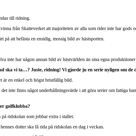
das till ridning.
kvinna från Skatteverket att majoriteten av alla som rider inte har gods o
 på att befästa en ensidig, mossig bild av hästsporten.
älva inte har någon annan bild av hästvärlden än sina egna produktion
ad ska vi ta…? Juste, ridning! Vi gjorde ju en serie nyligen om 
är en enkel och högst bristfällig bild.
tt det inte finns något underhållningsvärde i att göra serier om fattiga
ler golfklubba?
 på ridskolan som jobbar extra i stallet.
ennes dotter ska få rida på ridskolan en dag i veckan.