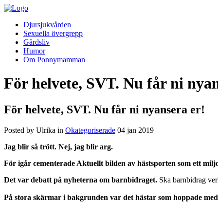
Djursjukvården
Sexuella övergrepp
Gårdsliv
Humor
Om Ponnymamman
För helvete, SVT. Nu får ni nyan
För helvete, SVT. Nu får ni nyansera er!
Posted by Ulrika in
Okategoriserade
04
jan
2019
Jag blir så trött. Nej, jag blir arg.
För igår cementerade Aktuellt bilden av hästsporten som ett milj
Det var debatt på nyheterna om barnbidraget.
Ska barnbidrag verk
På stora skärmar i bakgrunden var det hästar som hoppade med