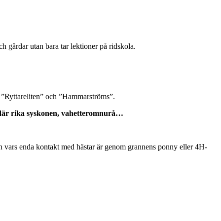
ch gårdar utan bara tar lektioner på ridskola.
er ”Ryttareliten” och ”Hammarströms”.
de där rika syskonen, vahetteromnurå…
 barn vars enda kontakt med hästar är genom grannens ponny eller 4H-