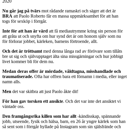
2020
Nu går jag på tvärs
mot rådande ramaskri och säger att det är
BRA
att Paolo Roberto får en massa uppmärksamhet för att han
togs för sexköp i förrgår.
Inte för att han är värd
att få mediautrymme kring sin person för
att gråta ut och snyfta om hur synd det är om honom själv som nu
för förlorar jobbet, kärleken, barnens förtroende, allt.
Och det är tröttsamt
med denna långa rad av förövare som tillåts
bre ut sig och självupptaget älta sina missgärningar och hur jobbigt
livet kommer bli för dem nu.
Medan deras offer är mördade, våldtagna, misshandlade och
traumatiserade.
Ofta har offren bara ett förnamn i media, eller inget
namn alls.
Men
det var skitbra att just Paolo åkte dit!
För han gav torsken ett ansikte
. Och det var inte det ansiktet vi
väntade oss.
Den framgångsrika killen som har allt
-kändisskap, spännande
jobb, utseende, fysik och hälsa, barn, en 26 år yngre kärlek som han
så sent som i förrgår hyllade på Instagram som sin själsfrände och