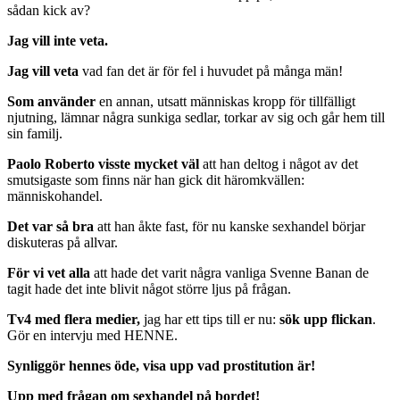
sådan kick av?
Jag vill inte veta.
Jag vill veta
vad fan det är för fel i huvudet på många män!
Som använder
en annan, utsatt människas kropp för tillfälligt
njutning, lämnar några sunkiga sedlar, torkar av sig och går hem till
sin familj.
Paolo Roberto visste mycket väl
att han deltog i något av det
smutsigaste som finns när han gick dit häromkvällen:
människohandel.
Det var så bra
att han åkte fast, för nu kanske sexhandel börjar
diskuteras på allvar.
För vi vet alla
att hade det varit några vanliga Svenne Banan de
tagit hade det inte blivit något större ljus på frågan.
Tv4 med flera medier,
jag har ett tips till er nu:
sök upp flickan
.
Gör en intervju med HENNE.
Synliggör hennes öde, visa upp vad prostitution är!
Upp med frågan om sexhandel på bordet!