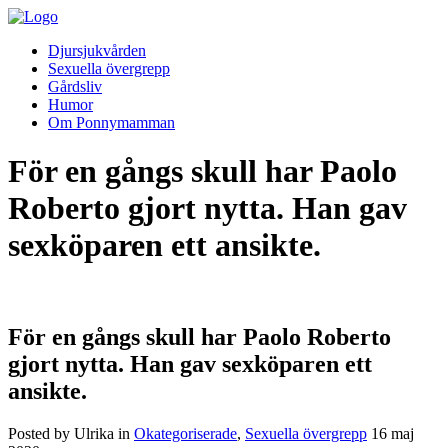
Djursjukvården
Sexuella övergrepp
Gårdsliv
Humor
Om Ponnymamman
För en gångs skull har Paolo
Roberto gjort nytta. Han gav
sexköparen ett ansikte.
För en gångs skull har Paolo Roberto
gjort nytta. Han gav sexköparen ett
ansikte.
Posted by Ulrika in
Okategoriserade
,
Sexuella övergrepp
16
maj