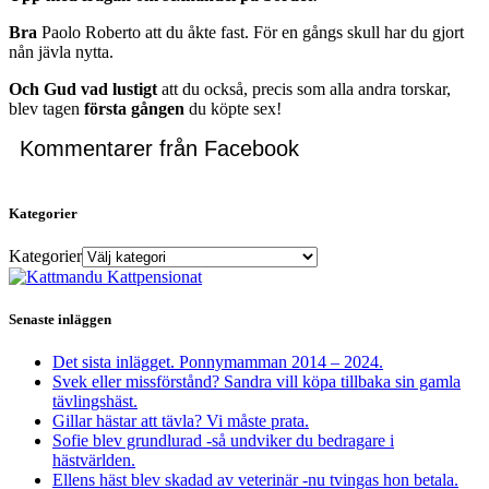
Bra
Paolo Roberto att du åkte fast. För en gångs skull har du gjort
nån jävla nytta.
Och Gud vad lustigt
att du också, precis som alla andra torskar,
blev tagen
första gången
du köpte sex!
Kommentarer från Facebook
Kategorier
Kategorier
Senaste inläggen
Det sista inlägget. Ponnymamman 2014 – 2024.
Svek eller missförstånd? Sandra vill köpa tillbaka sin gamla
tävlingshäst.
Gillar hästar att tävla? Vi måste prata.
Sofie blev grundlurad -så undviker du bedragare i
hästvärlden.
Ellens häst blev skadad av veterinär -nu tvingas hon betala.