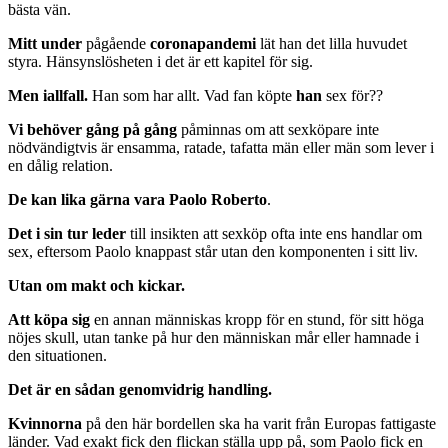
bästa vän.
Mitt under
pågående
coronapandemi
lät han det lilla huvudet
styra. Hänsynslösheten i det är ett kapitel för sig.
Men iallfall.
Han som har allt. Vad fan köpte
han
sex för??
Vi behöver gång på gång
påminnas om att sexköpare inte
nödvändigtvis är ensamma, ratade, tafatta män eller män som lever i
en dålig relation.
De kan lika gärna vara Paolo Roberto
.
Det i sin tur leder
till insikten att sexköp ofta inte ens handlar om
sex, eftersom Paolo knappast står utan den komponenten i sitt liv.
Utan om makt och kickar.
Att köpa sig
en annan människas kropp för en stund, för sitt höga
nöjes skull, utan tanke på hur den människan mår eller hamnade i
den situationen.
Det är en sådan genomvidrig handling.
Kvinnorna
på den här bordellen ska ha varit från Europas fattigaste
länder. Vad exakt fick den flickan ställa upp på, som Paolo fick en