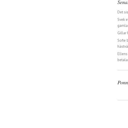
Sena
Det si
Svek e
gamla 
Gillar 
Sofie 
hästvä
Ellens
betala
Ponn