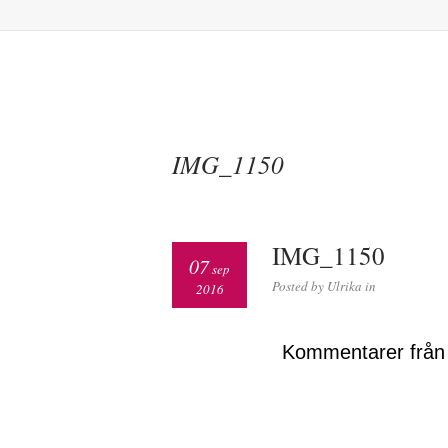
IMG_1150
IMG_1150
07
sep
Posted by Ulrika in
2016
Kommentarer från