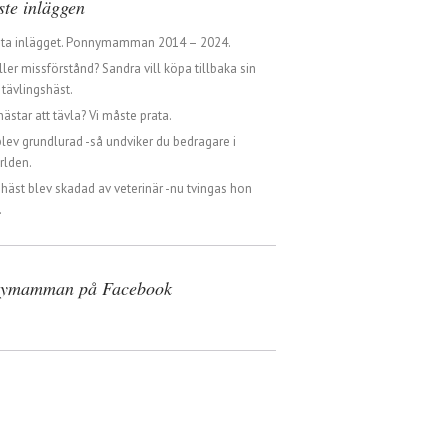
ste inläggen
sta inlägget. Ponnymamman 2014 – 2024.
ller missförstånd? Sandra vill köpa tillbaka sin
tävlingshäst.
hästar att tävla? Vi måste prata.
blev grundlurad -så undviker du bedragare i
rlden.
 häst blev skadad av veterinär -nu tvingas hon
.
ymamman på Facebook