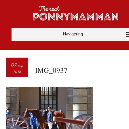
Navigering
07
sep
IMG_0937
2016